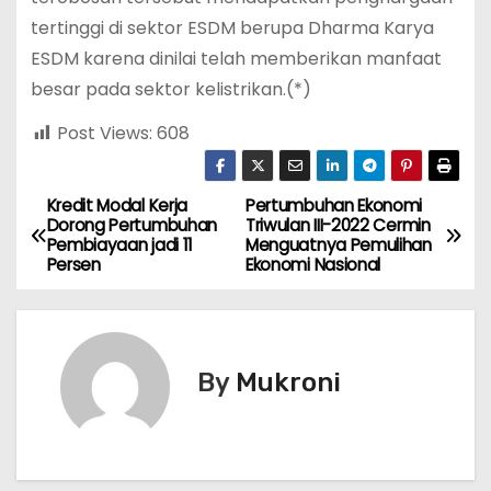
tertinggi di sektor ESDM berupa Dharma Karya
ESDM karena dinilai telah memberikan manfaat
besar pada sektor kelistrikan.(*)
Post Views:
608
Kredit Modal Kerja
Pertumbuhan Ekonomi
N
Dorong Pertumbuhan
Triwulan III-2022 Cermin
Pembiayaan jadi 11
Menguatnya Pemulihan
a
Persen
Ekonomi Nasional
v
i
By
Mukroni
g
a