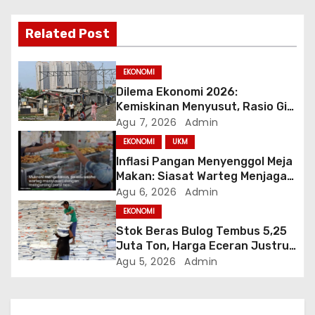
s
i
Related Post
p
EKONOMI
o
Dilema Ekonomi 2026:
Kemiskinan Menyusut, Rasio Gini
s
Mendorong Kesenjangan
Agu 7, 2026
Admin
EKONOMI
UKM
Inflasi Pangan Menyenggol Meja
Makan: Siasat Warteg Menjaga
Harga Tetap Terjangkau
Agu 6, 2026
Admin
EKONOMI
Stok Beras Bulog Tembus 5,25
Juta Ton, Harga Eceran Justru
Naik 7 Bulan Berturut-Turut
Agu 5, 2026
Admin