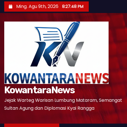
S
Ming. Agu 9th, 2026
8:27:49 PM
k
i
p
t
o
c
o
n
t
e
KowantaraNews
n
t
Jejak Warteg Warisan Lumbung Mataram, Semangat
Sultan Agung dan Diplomasi Kyai Rangga