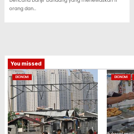
bencana banjir bandang yang menewaskan 11
orang dan…
You missed
EKONOMI
EKONOMI