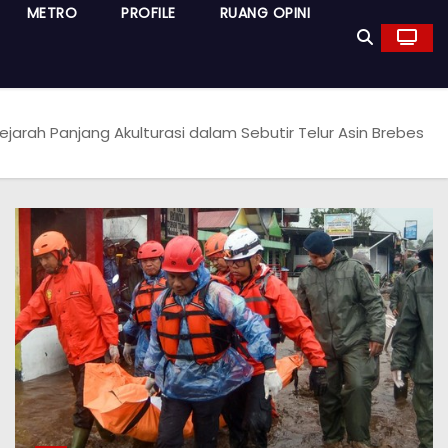
METRO
PROFILE
RUANG OPINI
ejarah Panjang Akulturasi dalam Sebutir Telur Asin Brebes