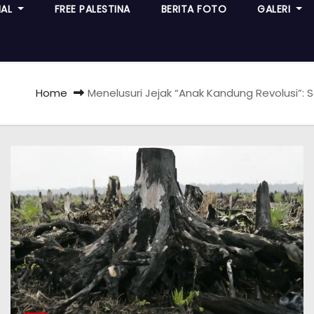
NAL
FREE PALESTINA
BERITA FOTO
GALERI
Home
Menelusuri Jejak “Anak Kandung Revolusi”: S