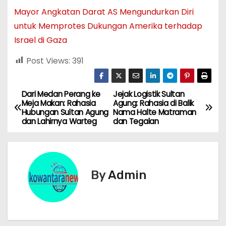
Mayor Angkatan Darat AS Mengundurkan Diri
untuk Memprotes Dukungan Amerika terhadap
Israel di Gaza
Post Views:
391
Dari Medan Perang ke
Jejak Logistik Sultan
N
Meja Makan: Rahasia
Agung: Rahasia di Balik
Hubungan Sultan Agung
Nama Halte Matraman
a
dan Lahirnya Warteg
dan Tegalan
v
i
By
Admin
g
a