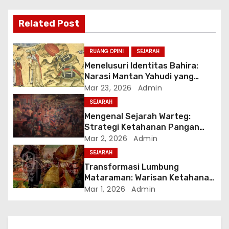
s
i
Related Post
p
RUANG OPINI
SEJARAH
o
Menelusuri Identitas Bahira:
Narasi Mantan Yahudi yang
s
Menjadi Rahib Kristen Nestorian
Mar 23, 2026
Admin
di Negeri Syam
SEJARAH
Mengenal Sejarah Warteg:
Strategi Ketahanan Pangan
Abad ke-17 yang Kini Jadi Ikon
Mar 2, 2026
Admin
Kuliner Merakyat
SEJARAH
Transformasi Lumbung
Mataraman: Warisan Ketahanan
Pangan Sultan Agung dalam
Mar 1, 2026
Admin
Gastronomi Indonesia