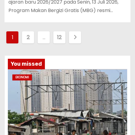
ajaran baru 2026/2027 pada Senin, 13 Juli 2026,
Program Makan Bergizi Gratis (MBG) resmi…
P
1
2
…
12
a
g
You missed
i
EKONOMI
n
a
s
i