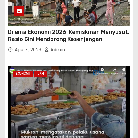
p
o
s
Dilema Ekonomi 2026: Kemiskinan Menyusut,
Rasio Gini Mendorong Kesenjangan
Agu 7, 2026
Admin
EKONOMI
UKM