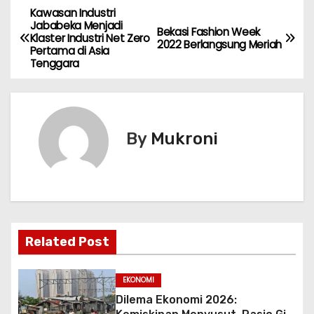
Kawasan Industri
N
Jababeka Menjadi
Bekasi Fashion Week
Klaster Industri Net Zero
a
2022 Berlangsung Meriah
Pertama di Asia
Tenggara
v
i
g
By
Mukroni
a
s
i
Related Post
p
o
EKONOMI
Dilema Ekonomi 2026: