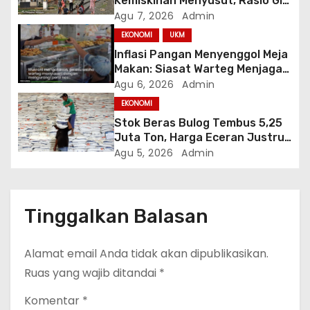
s
Kemiskinan Menyusut, Rasio Gini
Mendorong Kesenjangan
Agu 7, 2026
Admin
EKONOMI
UKM
Inflasi Pangan Menyenggol Meja
Makan: Siasat Warteg Menjaga
Harga Tetap Terjangkau
Agu 6, 2026
Admin
EKONOMI
Stok Beras Bulog Tembus 5,25
Juta Ton, Harga Eceran Justru
Naik 7 Bulan Berturut-Turut
Agu 5, 2026
Admin
Tinggalkan Balasan
Alamat email Anda tidak akan dipublikasikan.
Ruas yang wajib ditandai
*
Komentar
*