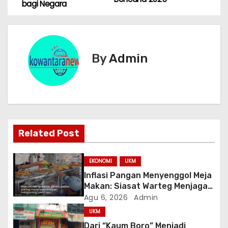
bagi Negara
v
i
g
By
Admin
a
s
i
Related Post
p
o
EKONOMI
UKM
Inflasi Pangan Menyenggol Meja
s
Makan: Siasat Warteg Menjaga
Harga Tetap Terjangkau
Agu 6, 2026
Admin
UKM
Dari “Kaum Boro” Menjadi