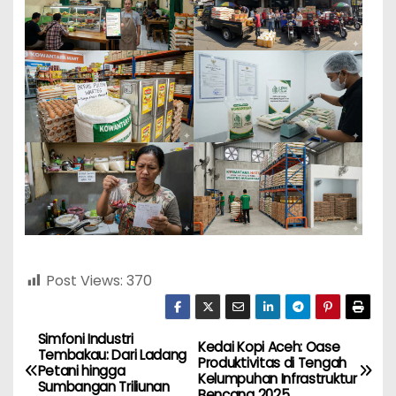
Post Views:
370
Simfoni Industri
N
Kedai Kopi Aceh: Oase
Tembakau: Dari Ladang
Produktivitas di Tengah
Petani hingga
a
Kelumpuhan Infrastruktur
Sumbangan Triliunan
Bencana 2025