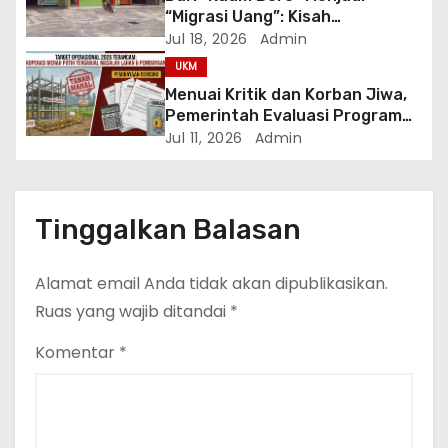
“Migrasi Uang”: Kisah
Perjuangan di Balik Proklamasi
Jul 18, 2026
Admin
Ibu Kota Mi Ayam Bakso
UKM
Wonogiri
Menuai Kritik dan Korban Jiwa,
Pemerintah Evaluasi Program
Koperasi Desa Merah Putih
Jul 11, 2026
Admin
Tinggalkan Balasan
Alamat email Anda tidak akan dipublikasikan.
Ruas yang wajib ditandai
*
Komentar
*