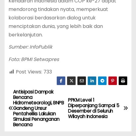
Kehadiran Indonesia dalam COP ke-27 dapat
mendorong tindakan nyata, memperkuat
kolaborasi berdasarkan dialog untuk
menciptakan dunia, yang lebih baik dan
berkelanjutan.
Sumber: InfoPublik
Foto: BPMI Setwapres
Post Views:
733
Antisipasi Dampak
N
Bencana
PPKM Level 1
Hidrometeorologi, BNPB
a
Diperpanjang Sampai 5
Gandeng Unsur
Desember di Seluruh
Pentaheliks Lakukan
Wilayah Indonesia
v
Simulasi Penanganan
Bencana
i