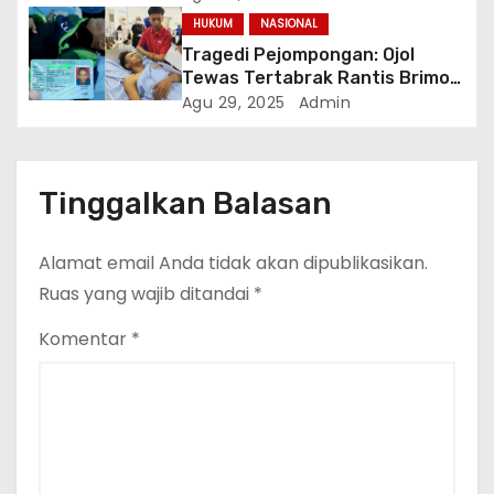
Meluas
HUKUM
NASIONAL
Tragedi Pejompongan: Ojol
Tewas Tertabrak Rantis Brimob
di Tengah Unjuk Rasa Buruh
Agu 29, 2025
Admin
Tinggalkan Balasan
Alamat email Anda tidak akan dipublikasikan.
Ruas yang wajib ditandai
*
Komentar
*