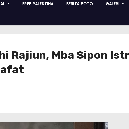
NAL
FREE PALESTINA
BERITA FOTO
GALERI
ihi Rajiun, Mba Sipon Is
Wafat