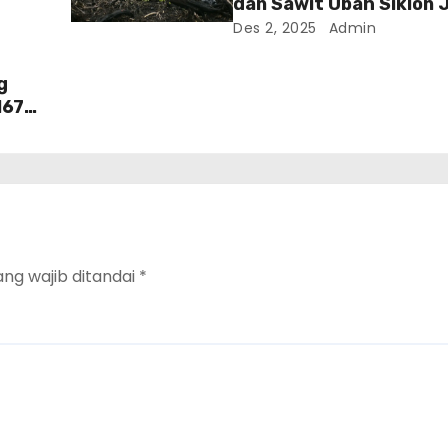
dan Sawit Ubah Siklon 
lur
Pembantaian Massal
Des 2, 2025
Admin
g
167
ang wajib ditandai
*