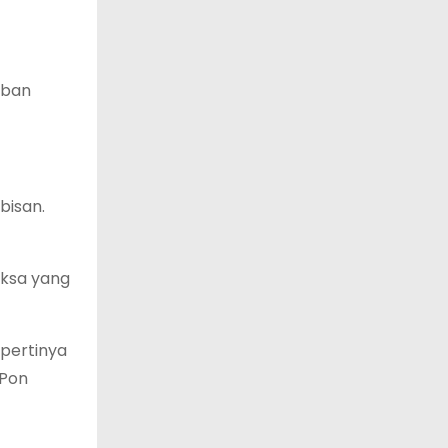
rban
bisan.
aksa yang
epertinya
 Pon