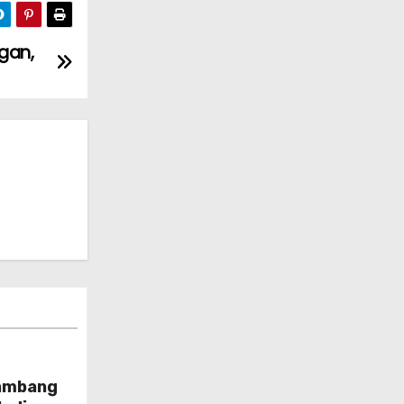
gan,
ambang