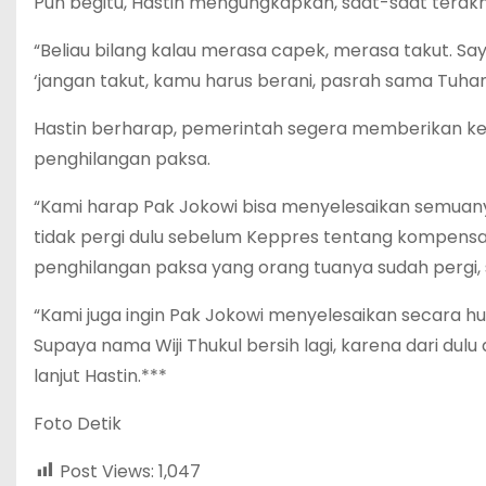
Pun begitu, Hastin mengungkapkan, saat-saat terakh
“Beliau bilang kalau merasa capek, merasa takut. Sa
‘jangan takut, kamu harus berani, pasrah sama Tuhan’
Hastin berharap, pemerintah segera memberikan kead
penghilangan paksa.
“Kami harap Pak Jokowi bisa menyelesaikan semuan
tidak pergi dulu sebelum Keppres tentang kompensas
penghilangan paksa yang orang tuanya sudah pergi, 
“Kami juga ingin Pak Jokowi menyelesaikan secara hu
Supaya nama Wiji Thukul bersih lagi, karena dari dulu
lanjut Hastin.***
Foto Detik
Post Views:
1,047