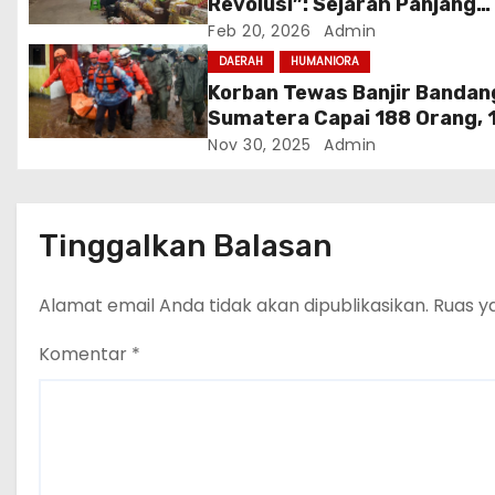
Revolusi”: Sejarah Panjang
Akulturasi dalam Sebutir Te
Feb 20, 2026
Admin
s
Asin Brebes
DAERAH
HUMANIORA
Korban Tewas Banjir Bandan
Sumatera Capai 188 Orang, 
Masih Hilang
Nov 30, 2025
Admin
Tinggalkan Balasan
Alamat email Anda tidak akan dipublikasikan.
Ruas y
Komentar
*