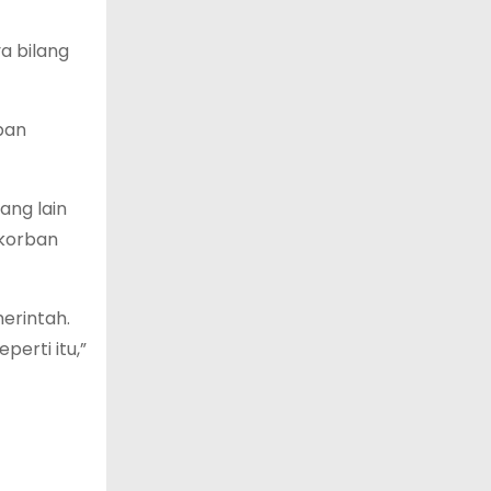
a bilang
ban
ang lain
 korban
erintah.
perti itu,”