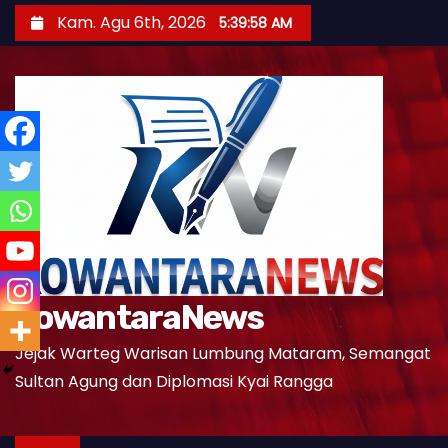
S
Kam. Agu 6th, 2026
5:39:59 AM
k
i
p
t
o
c
o
n
t
e
KowantaraNews
n
t
Jejak Warteg Warisan Lumbung Mataram, Semangat
Sultan Agung dan Diplomasi Kyai Rangga