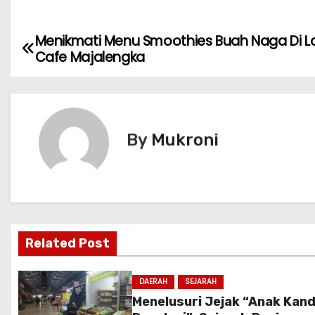
Menikmati Menu Smoothies Buah Naga Di 
N
Cafe Majalengka
a
v
i
By
Mukroni
g
a
s
Related Post
i
p
DAERAH
SEJARAH
Menelusuri Jejak “Anak Kan
o