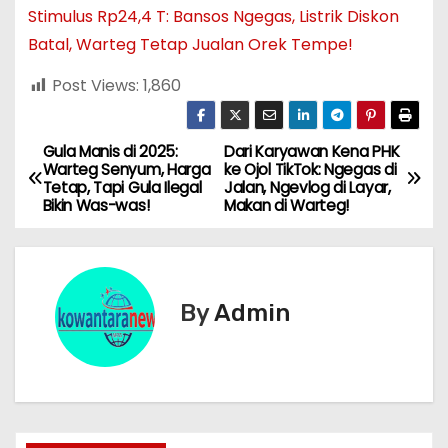
Stimulus Rp24,4 T: Bansos Ngegas, Listrik Diskon
Batal, Warteg Tetap Jualan Orek Tempe!
Post Views:
1,860
Gula Manis di 2025:
Dari Karyawan Kena PHK
N
Warteg Senyum, Harga
ke Ojol TikTok: Ngegas di
Tetap, Tapi Gula Ilegal
Jalan, Ngevlog di Layar,
a
Bikin Was-was!
Makan di Warteg!
v
i
By
Admin
g
a
s