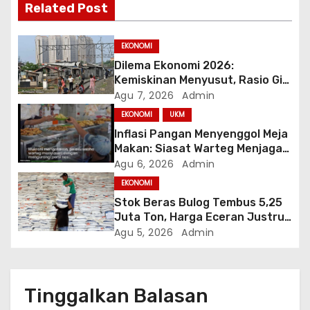
i
Related Post
p
EKONOMI
o
Dilema Ekonomi 2026:
Kemiskinan Menyusut, Rasio Gini
s
Mendorong Kesenjangan
Agu 7, 2026
Admin
EKONOMI
UKM
Inflasi Pangan Menyenggol Meja
Makan: Siasat Warteg Menjaga
Harga Tetap Terjangkau
Agu 6, 2026
Admin
EKONOMI
Stok Beras Bulog Tembus 5,25
Juta Ton, Harga Eceran Justru
Naik 7 Bulan Berturut-Turut
Agu 5, 2026
Admin
Tinggalkan Balasan