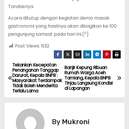
Tandasnya.
Acara ditutup dengan kegiatan demo masak
gastronomi yang hasilnya akan dibagikan ke 100
pengunjung samsat pada hari ini.(*)
Post Views:
632
Tekankan Kecepatan
N
Banjir Kepung Ribuan
Penanganan Tanggap
Rumah Warga Aceh
Darurat, Kepala BNPB :
a
Tamiang, Kepala BNPB
Masyarakat Terdampak
Tinjau Langsung Kondisi
Tidak Boleh Menderita
di Lapangan
v
Terlalu Lama
i
g
By
Mukroni
a