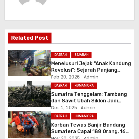
s
i
p
Related Post
o
DAERAH
SEJARAH
s
Menelusuri Jejak “Anak Kandung
Revolusi”: Sejarah Panjang
Akulturasi dalam Sebutir Telur
Feb 20, 2026
Admin
Asin Brebes
DAERAH
HUMANIORA
Sumatra Tenggelam: Tambang
dan Sawit Ubah Siklon Jadi
Pembantaian Massal
Des 2, 2025
Admin
DAERAH
HUMANIORA
Korban Tewas Banjir Bandang
Sumatera Capai 188 Orang, 167
Masih Hilang
Nov 30, 2025
Admin