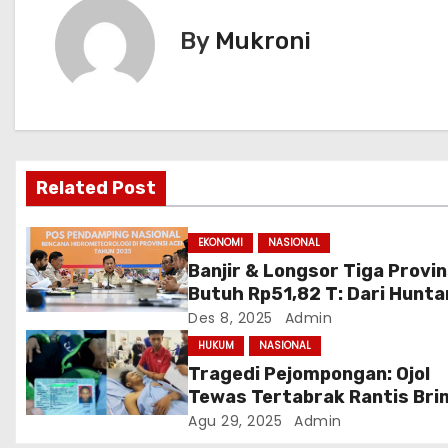
i
By
Mukroni
g
a
s
Related Post
i
p
EKONOMI
NASIONAL
Banjir & Longsor Tiga Provin
o
Butuh Rp51,82 T: Dari Hunta
Bulan hingga Relokasi Perm
Des 8, 2025
Admin
s
HUKUM
NASIONAL
Tragedi Pejompongan: Ojol
Tewas Tertabrak Rantis Br
di Tengah Unjuk Rasa Buruh
Agu 29, 2025
Admin