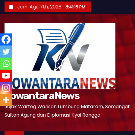
S
Jum. Agu 7th, 2026
8:41:17 PM
k
i
p
t
o
c
o
n
t
e
KowantaraNews
n
t
Jejak Warteg Warisan Lumbung Mataram, Semangat
Sultan Agung dan Diplomasi Kyai Rangga