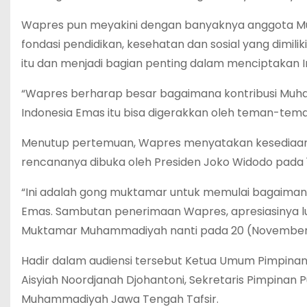
Wapres pun meyakini dengan banyaknya anggota Mu
fondasi pendidikan, kesehatan dan sosial yang dimi
itu dan menjadi bagian penting dalam menciptakan 
“Wapres berharap besar bagaimana kontribusi Muh
Indonesia Emas itu bisa digerakkan oleh teman-te
Menutup pertemuan, Wapres menyatakan kesediaa
rencananya dibuka oleh Presiden Joko Widodo pada
“Ini adalah gong muktamar untuk memulai bagaiman
Emas. Sambutan penerimaan Wapres, apresiasinya l
Muktamar Muhammadiyah nanti pada 20 (November 202
Hadir dalam audiensi tersebut Ketua Umum Pimpina
Aisyiah Noordjanah Djohantoni, Sekretaris Pimpinan
Muhammadiyah Jawa Tengah Tafsir.