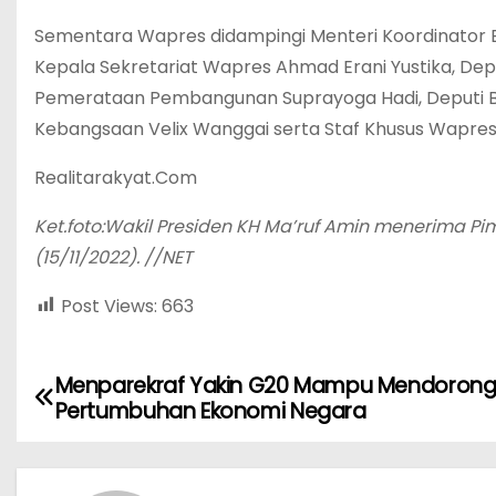
Sementara Wapres didampingi Menteri Koordinator 
Kepala Sekretariat Wapres Ahmad Erani Yustika, D
Pemerataan Pembangunan Suprayoga Hadi, Deputi 
Kebangsaan Velix Wanggai serta Staf Khusus Wapres 
Realitarakyat.Com
Ket.foto:Wakil Presiden KH Ma’ruf Amin menerima 
(15/11/2022). //NET
Post Views:
663
Menparekraf Yakin G20 Mampu Mendoron
N
Pertumbuhan Ekonomi Negara
a
v