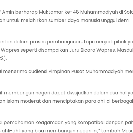
uf Amin berharap Muktamar ke-48 Muhammadiyah di Solo
ah untuk melahirkan sumber daya manusia unggul demi
onton dalam proses pembangunan, tapi menjadi pihak ya
 Wapres seperti disampaikan Juru Bicara Wapres, Masduki
2).
ai menerima audiensi Pimpinan Pusat Muhammadiyah me
f membangun negeri dapat diwujudkan dalam dua hal ya
Islam moderat dan menciptakan para ahli di berbagai
i pemahaman keagamaan yang kompatibel dengan pa
hli-ahli yang bisa membangun negeri ini,” tambah Masd