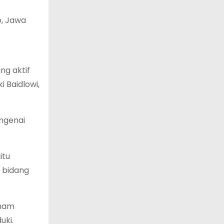
, Jawa
ng aktif
 Baidlowi,
ngenai
itu
 bidang
ham
uki.