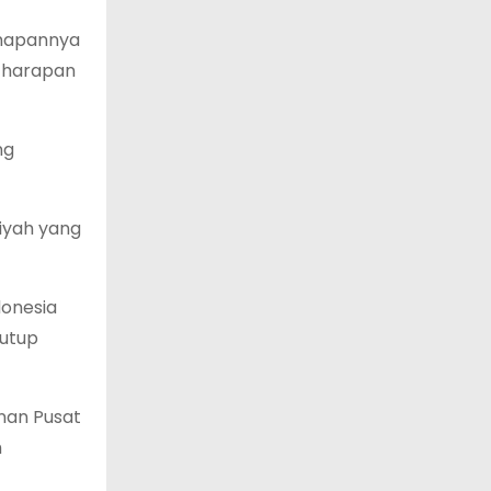
 mapannya
n harapan
ng
iyah yang
donesia
nutup
nan Pusat
h