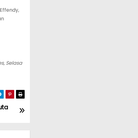
Effendy,
an
s, Selasa
uta