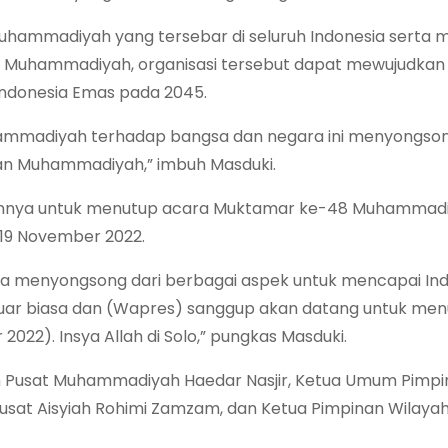
hammadiyah yang tersebar di seluruh Indonesia serta
liki Muhammadiyah, organisasi tersebut dapat mewujudka
Indonesia Emas pada 2045.
ammadiyah terhadap bangsa dan negara ini menyongso
man Muhammadiyah,” imbuh Masduki.
nnya untuk menutup acara Muktamar ke-48 Muhammad
 19 November 2022.
a menyongsong dari berbagai aspek untuk mencapai In
uar biasa dan (Wapres) sanggup akan datang untuk me
2). Insya Allah di Solo,” pungkas Masduki.
n Pusat Muhammadiyah Haedar Nasjir, Ketua Umum Pimpi
 Pusat Aisyiah Rohimi Zamzam, dan Ketua Pimpinan Wilaya