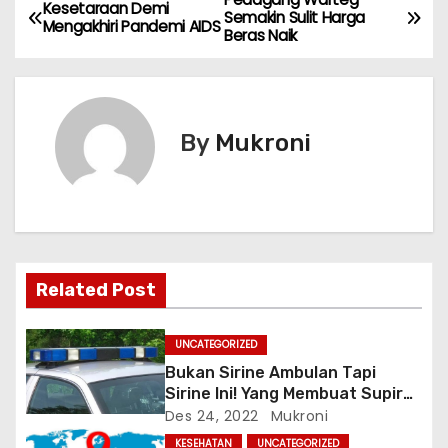
N
Kesetaraan Demi
Semakin Sulit Harga
Mengakhiri Pandemi AIDS
Beras Naik
a
v
i
By
Mukroni
g
a
s
Related Post
i
p
UNCATEGORIZED
Bukan Sirine Ambulan Tapi
o
Sirine Ini! Yang Membuat Supir
Tekejut dan Truk Terguling
Des 24, 2022
Mukroni
s
KESEHATAN
UNCATEGORIZED