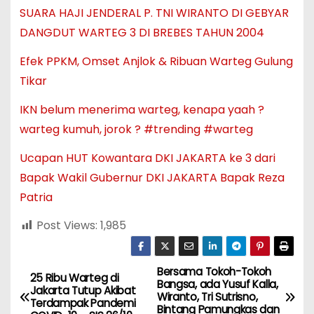
SUARA HAJI JENDERAL P. TNI WIRANTO DI GEBYAR
DANGDUT WARTEG 3 DI BREBES TAHUN 2004
Efek PPKM, Omset Anjlok & Ribuan Warteg Gulung
Tikar
IKN belum menerima warteg, kenapa yaah ?
warteg kumuh, jorok ? #trending #warteg
Ucapan HUT Kowantara DKI JAKARTA ke 3 dari
Bapak Wakil Gubernur DKI JAKARTA Bapak Reza
Patria
Post Views:
1,985
Bersama Tokoh-Tokoh
N
25 Ribu Warteg di
Bangsa, ada Yusuf Kalla,
Jakarta Tutup Akibat
Wiranto, Tri Sutrisno,
a
Terdampak Pandemi
Bintang Pamungkas dan