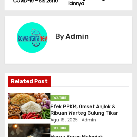
COVID-19 – SIS 26/10
lainnya
v
i
g
By
Admin
a
s
i
Related Post
p
o
YOUTUBE
Efek PPKM, Omset Anjlok &
s
Ribuan Warteg Gulung Tikar
Agu 18, 2025
Admin
YOUTUBE
Harga Beras Melonjak,