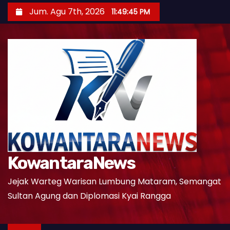
S
Jum. Agu 7th, 2026
11:49:46 PM
k
i
p
t
o
c
o
n
t
e
KowantaraNews
n
t
Jejak Warteg Warisan Lumbung Mataram, Semangat
Sultan Agung dan Diplomasi Kyai Rangga