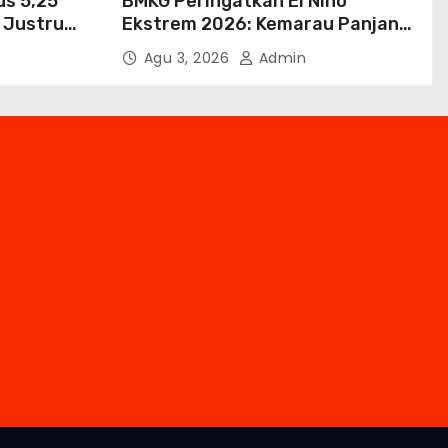
us 5,25
BMKG Peringatkan El Niño
 Justru
Ekstrem 2026: Kemarau Panjang
Turut
Berpeluang 98 Persen hingga
Agu 3, 2026
Admin
Awal 2027