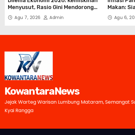
Dilema Ekonomi 2026: Kemiskinan
Inflasi P
Menyusut, Rasio Gini Mendorong
Makan: Si
Kesenjangan
Harga Tet
Agu 7, 2026
Admin
Agu 6, 2
KowantaraNews
Jejak Warteg Warisan Lumbung Mataram, Semangat Su
Kyai Rangga