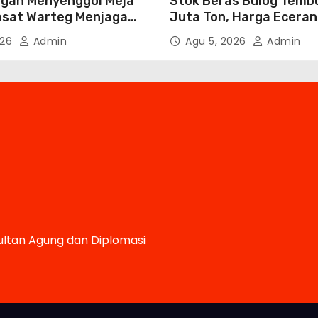
angan Menyenggol Meja
Stok Beras Bulog Temb
asat Warteg Menjaga
Juta Ton, Harga Eceran
ap Terjangkau
Naik 7 Bulan Berturut-
026
Admin
Agu 5, 2026
Admin
ltan Agung dan Diplomasi