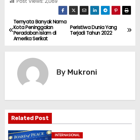
Post Views:
2,089
Ternyata Banyak Nama
N
Kota Peninggalan
Peristiwa Dunia Yang
Peradaban Islam di
Terjadi Tahun 2022
a
Amerika Serikat
v
i
By
Mukroni
g
a
s
i
Related Post
p
INTERNASIONAL