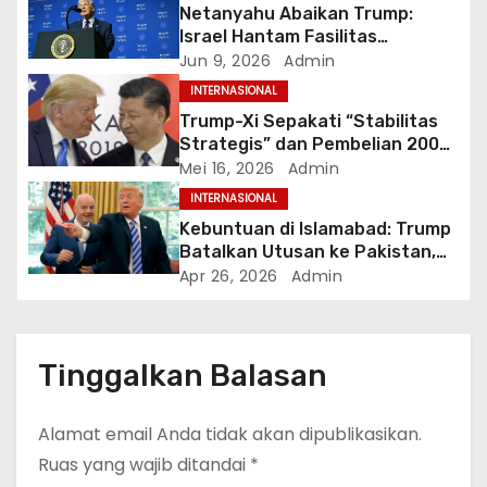
o
Netanyahu Abaikan Trump:
Israel Hantam Fasilitas
s
Petrokimia Iran di Hari ke-100
Jun 9, 2026
Admin
Perang
INTERNASIONAL
Trump-Xi Sepakati “Stabilitas
Strategis” dan Pembelian 200
Pesawat Boeing dalam
Mei 16, 2026
Admin
Kunjungan Bersejarah di Beijing
INTERNASIONAL
Kebuntuan di Islamabad: Trump
Batalkan Utusan ke Pakistan,
Klaim Terima Proposal Baru dari
Apr 26, 2026
Admin
Iran dalam 10 Menit
Tinggalkan Balasan
Alamat email Anda tidak akan dipublikasikan.
Ruas yang wajib ditandai
*