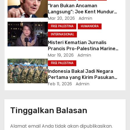
o
“Iran Bukan Ancaman
Langsung”: Joe Kent Mundur
s
dan Tuduh Trump Tertekan Lobi
Mar 20, 2026
Admin
Israel
FREE PALESTINA
HUMANIORA
INTERNASIONAL
Misteri Kematian Jurnalis
Prancis Pro-Palestina Marine
Vlahovic saat Investigasi
Mar 19, 2026
Admin
Genosida Gaza
FREE PALESTINA
Indonesia Bakal Jadi Negara
Pertama yang Kirim Pasukan
Asing ke Gaza dalam Misi ISF
Feb 11, 2026
Admin
Tinggalkan Balasan
Alamat email Anda tidak akan dipublikasikan.