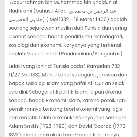
‘Abdurrahman bin Muhammad bin Khaldun al-
Hadhrami (bahasa Arab: عبد الرحمن بن محمد بن
خلدون الحضرمي) ( Mei 1332 – 19 Maret 1406) adalah
seorang sejarawan muslim dari Tunisia dan sering
disebut sebagai bapak pendiri ilmu historiografi,
sosiologi dan ekonomi. Karyanya yang terkenal
adalah Muqaddimah (Pendahuluan/Pengantar).
Lelaki yang lahir di Tunisia pada 1 Ramadan 732
H/27 Mei 1332 M ini dikenal sebagai sejarawan dan
bapak sosiologi Islam yang hafal Al-Qur’an sejak
usia dini. Sebagai ahli politik Islam, ia pun dikenal
sebagai bapak Ekonomi Islam, karena pemikiran-
pemikirannya tentang teori ekonomi yang logis
dan realistis telah dikemukakannya jauh sebelum
Adam Smith (1723-1790) dan David Ricardo (1772-
1823) mengemukakan teori-teori ekonominya.