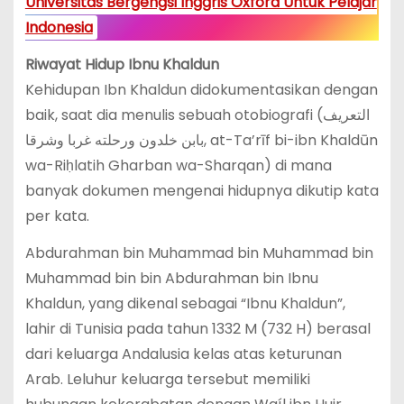
Universitas Bergengsi Inggris Oxford Untuk Pelajar
Indonesia
Riwayat Hidup
Ibnu Khaldun
Kehidupan Ibn Khaldun didokumentasikan dengan
baik, saat dia menulis sebuah otobiografi (التعريف
بابن خلدون ورحلته غربا وشرقا, at-Ta’rīf bi-ibn Khaldūn
wa-Riḥlatih Gharban wa-Sharqan) di mana
banyak dokumen mengenai hidupnya dikutip kata
per kata.
Abdurahman bin Muhammad bin Muhammad bin
Muhammad bin bin Abdurahman bin Ibnu
Khaldun, yang dikenal sebagai “Ibnu Khaldun”,
lahir di Tunisia pada tahun 1332 M (732 H) berasal
dari keluarga Andalusia kelas atas keturunan
Arab. Leluhur keluarga tersebut memiliki