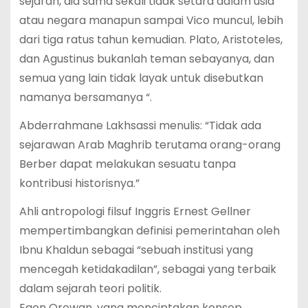
sejarah, dia sama sekali tidak setara dalam usia
atau negara manapun sampai Vico muncul, lebih
dari tiga ratus tahun kemudian. Plato, Aristoteles,
dan Agustinus bukanlah teman sebayanya, dan
semua yang lain tidak layak untuk disebutkan
namanya bersamanya “.
Abderrahmane Lakhsassi menulis: “Tidak ada
sejarawan Arab Maghrib terutama orang-orang
Berber dapat melakukan sesuatu tanpa
kontribusi historisnya.”
Ahli antropologi filsuf Inggris Ernest Gellner
mempertimbangkan definisi pemerintahan oleh
Ibnu Khaldun sebagai “sebuah institusi yang
mencegah ketidakadilan”, sebagai yang terbaik
dalam sejarah teori politik.
Egon Orowan, yang menciptakan konsep