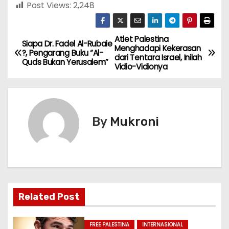
Post Views:
2,248
Atlet Palestina
N
Siapa Dr. Fadel Al-Rubaie
Menghadapi Kekerasan
?, Pengarang Buku “Al-
dari Tentara Israel, Inilah
a
Quds Bukan Yerusalem”
Vidio-Vidionya
v
i
By
Mukroni
g
a
s
i
Related Post
p
FREE PALESTINA
INTERNASIONAL