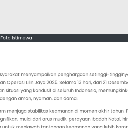
Foto Istimewa
yarakat menyampaikan penghargaan setinggi-tingginy
an Operasi Lilin Jaya 2025. Selama 13 hari, dari 21 Desem
kan situasi yang kondusif di seluruh Indonesia, memungkin
 dengan aman, nyaman, dan damai.
lam menjaga stabilitas keamanan di momen akhir tahun. 
gnifikan, mulai dari arus mudik, perayaan ibadah Natal, h
ng untuk menjawab tantangan keamanan yang lebih komp