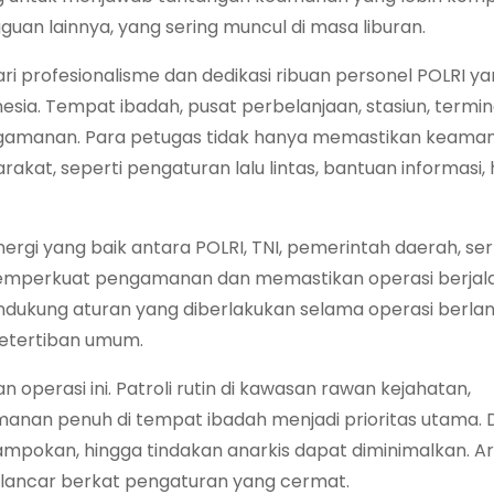
guan lainnya, yang sering muncul di masa liburan.
dari profesionalisme dan dedikasi ribuan personel POLRI y
onesia. Tempat ibadah, pusat perbelanjaan, stasiun, termin
ngamanan. Para petugas tidak hanya memastikan keaman
at, seperti pengaturan lalu lintas, bantuan informasi, 
inergi yang baik antara POLRI, TNI, pemerintah daerah, se
i memperkuat pengamanan dan memastikan operasi berjalan
dukung aturan yang diberlakukan selama operasi berla
ketertiban umum.
 operasi ini. Patroli rutin di kawasan rawan kejahatan,
amanan penuh di tempat ibadah menjadi prioritas utama.
rampokan, hingga tindakan anarkis dapat diminimalkan. Ar
au lancar berkat pengaturan yang cermat.