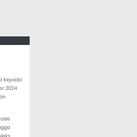
a kepada
ber 2024
kan
Pada
ingga
leks,