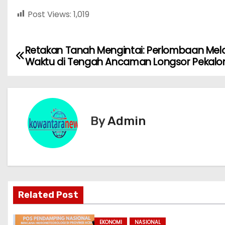
Post Views:
1,019
Retakan Tanah Mengintai: Perlombaan Me
N
Waktu di Tengah Ancaman Longsor Pekal
a
v
i
By
Admin
g
a
s
Related Post
i
p
EKONOMI
NASIONAL