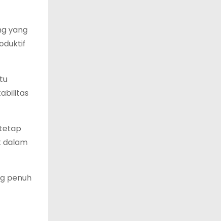
ng yang
oduktif
tu
abilitas
 tetap
k dalam
ng penuh