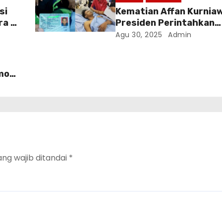
si
Kematian Affan Kurnia
ra 6
Presiden Perintahkan
anen
Pengusutan, Protes Pub
Agu 30, 2025
Admin
Meluas
imob
ang wajib ditandai
*