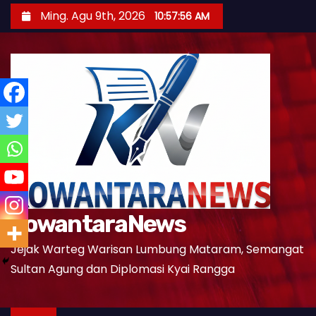
S
Ming. Agu 9th, 2026
10:57:57 AM
k
i
p
t
o
c
o
n
t
e
KowantaraNews
n
t
Jejak Warteg Warisan Lumbung Mataram, Semangat
Sultan Agung dan Diplomasi Kyai Rangga