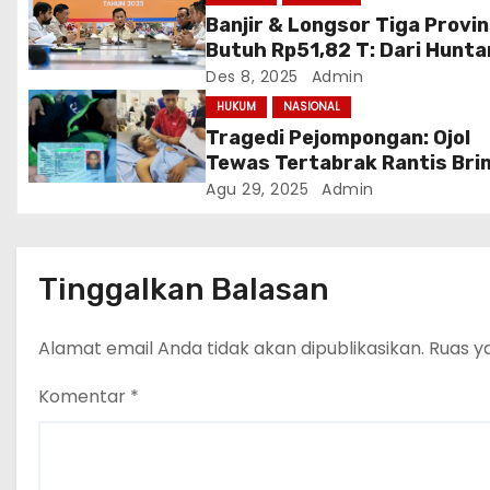
Banjir & Longsor Tiga Provin
o
Butuh Rp51,82 T: Dari Hunta
Bulan hingga Relokasi Perm
Des 8, 2025
Admin
s
HUKUM
NASIONAL
Tragedi Pejompongan: Ojol
Tewas Tertabrak Rantis Br
di Tengah Unjuk Rasa Buruh
Agu 29, 2025
Admin
Tinggalkan Balasan
Alamat email Anda tidak akan dipublikasikan.
Ruas y
Komentar
*