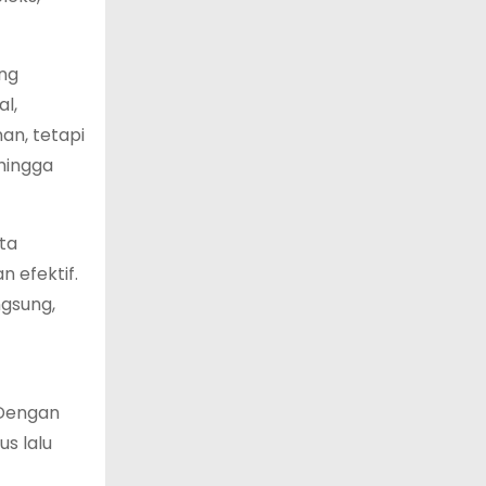
ang
al,
an, tetapi
hingga
rta
 efektif.
ngsung,
 Dengan
us lalu