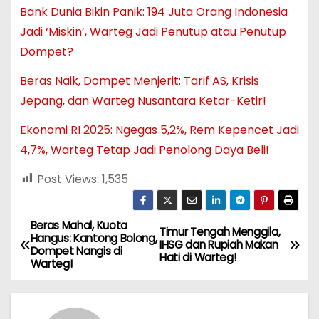
Bank Dunia Bikin Panik: 194 Juta Orang Indonesia
Jadi ‘Miskin’, Warteg Jadi Penutup atau Penutup
Dompet?
Beras Naik, Dompet Menjerit: Tarif AS, Krisis
Jepang, dan Warteg Nusantara Ketar-Ketir!
Ekonomi RI 2025: Ngegas 5,2%, Rem Kepencet Jadi
4,7%, Warteg Tetap Jadi Penolong Daya Beli!
Post Views:
1,535
Beras Mahal, Kuota
N
Timur Tengah Menggila,
Hangus: Kantong Bolong,
IHSG dan Rupiah Makan
Dompet Nangis di
a
Hati di Warteg!
Warteg!
v