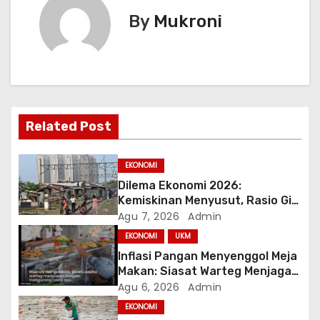
i
By
Mukroni
g
a
s
i
Related Post
p
EKONOMI
o
Dilema Ekonomi 2026:
Kemiskinan Menyusut, Rasio Gini
s
Mendorong Kesenjangan
Agu 7, 2026
Admin
EKONOMI
UKM
Inflasi Pangan Menyenggol Meja
Makan: Siasat Warteg Menjaga
Harga Tetap Terjangkau
Agu 6, 2026
Admin
EKONOMI