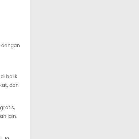
a dengan
i balik
kat, dan
ratis,
h lain.
. Ia