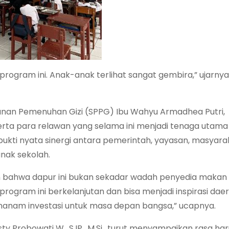
program ini. Anak-anak terlihat sangat gembira,” ujarny
yanan Pemenuhan Gizi (SPPG) Ibu Wahyu Armadhea Putri,
rta para relawan yang selama ini menjadi tenaga utama d
kti nyata sinergi antara pemerintah, yayasan, masyara
anak sekolah.
ahwa dapur ini bukan sekadar wadah penyedia makan g
program ini berkelanjutan dan bisa menjadi inspirasi daera
anam investasi untuk masa depan bangsa,” ucapnya.
 Probowati W., S.IP., M.Si., turut menyampaikan rasa haru