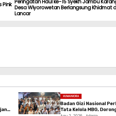
Peringatan Haul ke-15 Syekh Jambu Karang
 Pink
Desa Wiyorowetan Berlangsung Khidmat 
Lancar
HUMANIORA
Badan Gizi Nasional Pe
jang
Tata Kelola MBG, Doron
a
Pasok Pangan Berbasis
Agu 2, 2026
Admin