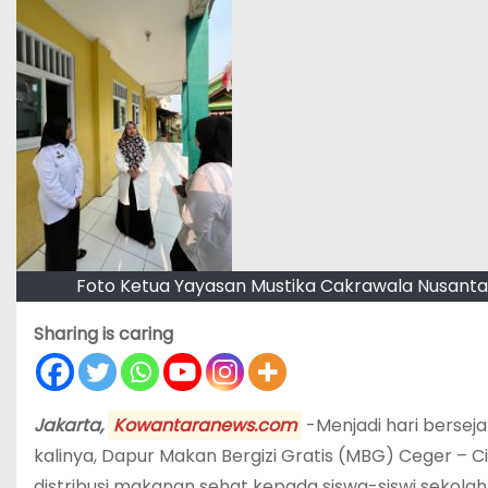
Foto Ketua Yayasan Mustika Cakrawala Nusantara
Sharing is caring
Jakarta,
Kowantaranews.com
-Menjadi hari bersej
kalinya, Dapur Makan Bergizi Gratis (MBG) Ceger – 
distribusi makanan sehat kepada siswa-siswi sekolah 