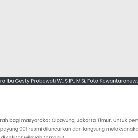
 Ibu Gesty Probowati W., S.IP., M.Si. Foto Kowantarane
arah bagi masyarakat Cipayung, Jakarta Timur. Untuk pe
Cipayung 001 resmi diluncurkan dan langsung melaksanak
di sekitar wilayah tersebut.