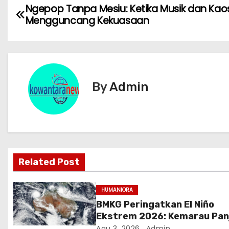
N
Ngepop Tanpa Mesiu: Ketika Musik dan Kaos
Mengguncang Kekuasaan
a
v
i
By
Admin
g
a
s
i
Related Post
p
HUMANIORA
o
BMKG Peringatkan El Niño
Ekstrem 2026: Kemarau Pan
s
Berpeluang 98 Persen hingg
Agu 3, 2026
Admin