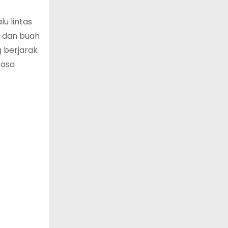
u lintas
, dan buah
 berjarak
rasa