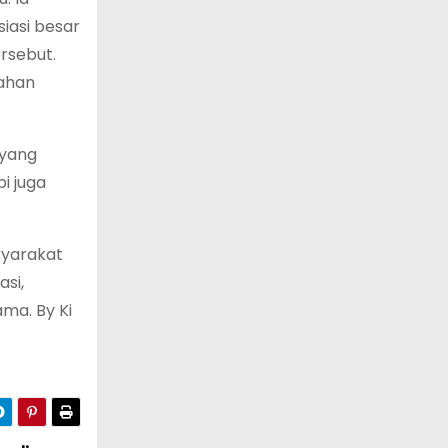
iasi besar
rsebut.
kahan
 yang
i juga
syarakat
si,
ma. By Ki