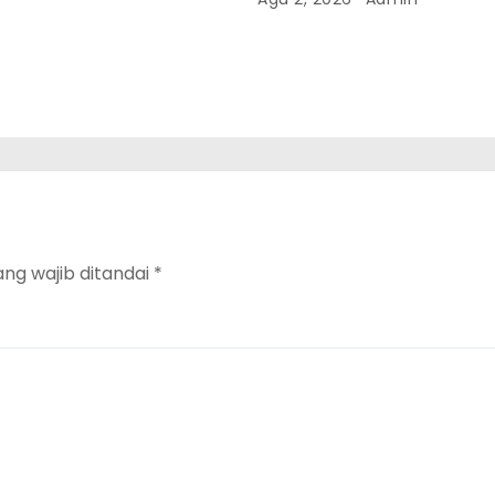
Lokal
S
ang wajib ditandai
*