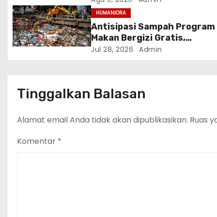
Awal 2027
HUMANIORA
Antisipasi Sampah Program
Makan Bergizi Gratis,
Kementerian LH Gandeng IT
Jul 28, 2026
Admin
Terapkan Komposter Kilat
Tinggalkan Balasan
Alamat email Anda tidak akan dipublikasikan.
Ruas y
Komentar
*