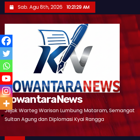
S
Sab. Agu 8th, 2026
10:21:31 AM
k
i
p
t
o
c
o
n
t
e
KowantaraNews
n
t
Jejak Warteg Warisan Lumbung Mataram, Semangat
Sultan Agung dan Diplomasi Kyai Rangga