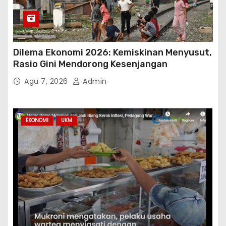
p
o
s
Dilema Ekonomi 2026: Kemiskinan Menyusut,
Rasio Gini Mendorong Kesenjangan
Agu 7, 2026
Admin
EKONOMI
UKM