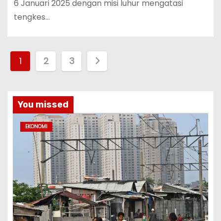
6 Januari 2025 dengan misi luhur mengatasi
tengkes…
P
1
2
3
a
g
You missed
i
EKONOMI
n
a
s
i