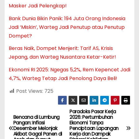
Masker Jadi Pelengkap!
Bank Dunia Bikin Panik: 194 Juta Orang Indonesia
Jadi ‘Miskin’, Warteg Jadi Penutup atau Penutup
Dompet?
Beras Naik, Dompet Menjerit: Tarif AS, Krisis
Jepang, dan Warteg Nusantara Ketar-Ketir!
Ekonomi RI 2025: Ngegas 5,2%, Rem Kepencet Jadi
4,7%, Warteg Tetap Jadi Penolong Daya Beli!
Post Views:
725
Paradoks Pasar Kerja
N
Bencana di Lumbung
2026: Pertumbuhan
Pangan: Inflasi
Ekonomi Tanpa
a
Desember Melonjak
Penciptaan Lapangan
Akibat Gagal Panen di
Kerja dan Dampak