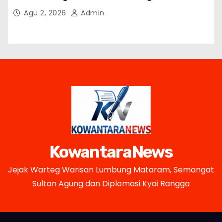
Petani Lokal
Agu 2, 2026
Admin
KowantaraNews
Jejak Warteg Warisan Lumbung Mataram, Semangat
Sultan Agung dan Diplomasi Kyai Rangga