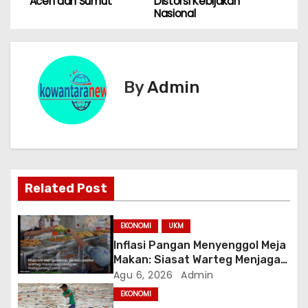
v
Aceh dan Sumut
Distorsi Kebijakan
Nasional
i
g
By
Admin
a
s
i
p
Related Post
o
EKONOMI
UKM
s
Inflasi Pangan Menyenggol Meja
Makan: Siasat Warteg Menjaga
Harga Tetap Terjangkau
Agu 6, 2026
Admin
EKONOMI