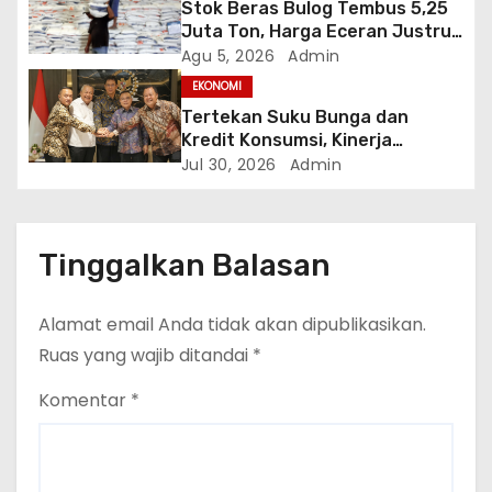
Stok Beras Bulog Tembus 5,25
Juta Ton, Harga Eceran Justru
Naik 7 Bulan Berturut-Turut
Agu 5, 2026
Admin
EKONOMI
Tertekan Suku Bunga dan
Kredit Konsumsi, Kinerja
Perbankan 2026 Hadapi
Jul 30, 2026
Admin
Tantangan Ganda
Tinggalkan Balasan
Alamat email Anda tidak akan dipublikasikan.
Ruas yang wajib ditandai
*
Komentar
*