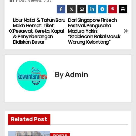
Post Views:
737
Libur Natal & Tahun Baru
Dari Singapore Fintech
N
Makin Hemat: Tiket
Festival, Pengusaha
Pesawat, Kereta, Kapal
Madura Yakin:
a
& Penyeberangan
“Stablecoin Bakal Masuk
Didiskon Besar
Warung Kelontong”
v
i
g
By
Admin
a
s
i
Related Post
p
EKONOMI