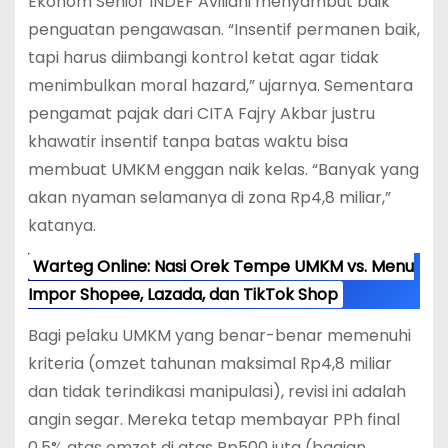
Ekonom Senior INDEF Aviliani menyambut baik
penguatan pengawasan. “Insentif permanen baik,
tapi harus diimbangi kontrol ketat agar tidak
menimbulkan moral hazard,” ujarnya. Sementara
pengamat pajak dari CITA Fajry Akbar justru
khawatir insentif tanpa batas waktu bisa
membuat UMKM enggan naik kelas. “Banyak yang
akan nyaman selamanya di zona Rp4,8 miliar,”
katanya.
Warteg Online: Nasi Orek Tempe UMKM vs. Menu
Impor Shopee, Lazada, dan TikTok Shop
Bagi pelaku UMKM yang benar-benar memenuhi
kriteria (omzet tahunan maksimal Rp4,8 miliar
dan tidak terindikasi manipulasi), revisi ini adalah
angin segar. Mereka tetap membayar PPh final
0,5% atas omzet di atas Rp500 juta (bagian