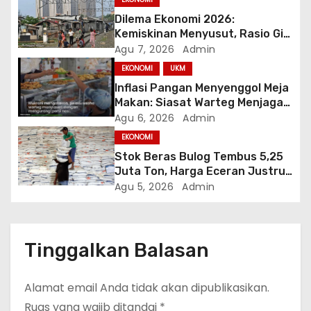
o
Dilema Ekonomi 2026:
s
Kemiskinan Menyusut, Rasio Gini
Mendorong Kesenjangan
Agu 7, 2026
Admin
EKONOMI
UKM
Inflasi Pangan Menyenggol Meja
Makan: Siasat Warteg Menjaga
Harga Tetap Terjangkau
Agu 6, 2026
Admin
EKONOMI
Stok Beras Bulog Tembus 5,25
Juta Ton, Harga Eceran Justru
Naik 7 Bulan Berturut-Turut
Agu 5, 2026
Admin
Tinggalkan Balasan
Alamat email Anda tidak akan dipublikasikan.
Ruas yang wajib ditandai
*