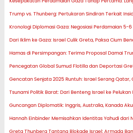
Kesepakatan Perdamaian Gaza Tahap Pertama: Lang
Trump vs. Thunberg: Pertukaran Sindiran Terkait Insid
Kronologi Diplomasi Gaza: Negosiasi Perdamaian 5-6
Dari Iklim ke Gaza: Israel Culik Greta, Paksa Cium
Hamas di Persimpangan: Terima Proposal Damai Tru
Pencegatan Global Sumud Flotilla dan Deportasi Gr
Gencatan Senjata 2025 Runtuh: Israel Serang Qatar
Tsunami Politik Barat: Dari Benteng Israel ke Pelukan 
Guncangan Diplomatik: Inggris, Australia, Kanada Akui
Hannah Einbinder Memisahkan Identitas Yahudi dari N
Greta Thunberg Tantang Blokade Israel: Armada Ban