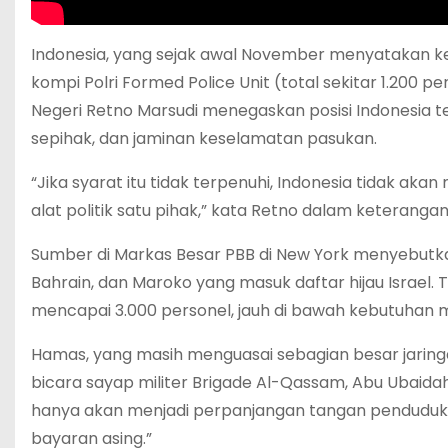
Indonesia, yang sejak awal November menyatakan kes
kompi Polri Formed Police Unit (total sekitar 1.200 
Negeri Retno Marsudi menegaskan posisi Indonesia te
sepihak, dan jaminan keselamatan pasukan.
“Jika syarat itu tidak terpenuhi, Indonesia tidak a
alat politik satu pihak,” kata Retno dalam keterangan 
Sumber di Markas Besar PBB di New York menyebutkan
Bahrain, dan Maroko yang masuk daftar hijau Israel.
mencapai 3.000 personel, jauh di bawah kebutuhan mi
Hamas, yang masih menguasai sebagian besar jaring
bicara sayap militer Brigade Al-Qassam, Abu Ubaidah
hanya akan menjadi perpanjangan tangan penduduka
bayaran asing.”