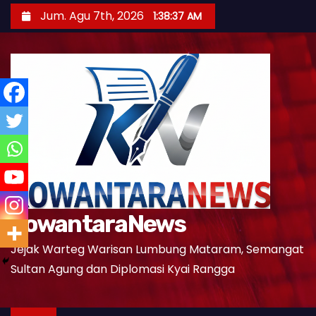
S
Jum. Agu 7th, 2026
1:38:38 AM
k
i
p
t
o
c
o
n
t
e
KowantaraNews
n
t
Jejak Warteg Warisan Lumbung Mataram, Semangat
Sultan Agung dan Diplomasi Kyai Rangga