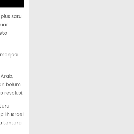
plus satu
Luar
eto
 menjadi
 Arab,
kan belum
 resolusi.
Juru
lih Israel
a tentara