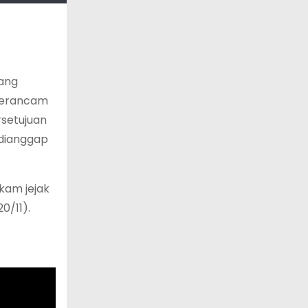
ang
 terancam
rsetujuan
 dianggap
kam jejak
0/11).