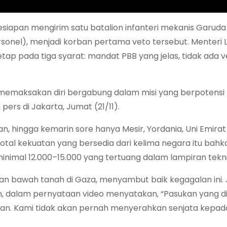
iapan mengirim satu batalion infanteri mekanis Garuda 
personel), menjadi korban pertama veto tersebut. Menteri 
tap pada tiga syarat: mandat PBB yang jelas, tidak ada v
kan memaksakan diri bergabung dalam misi yang berpotensi
pers di Jakarta, Jumat (21/11).
, hingga kemarin sore hanya Mesir, Yordania, Uni Emirat
 Total kekuatan yang bersedia dari kelima negara itu bah
nimal 12.000–15.000 yang tertuang dalam lampiran teknis
an bawah tanah di Gaza, menyambut baik kegagalan ini. 
, dalam pernyataan video menyatakan, “Pasukan yang dipi
n. Kami tidak akan pernah menyerahkan senjata kepad