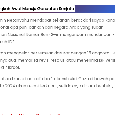
gkah Awal Menuju Gencatan Senjata
njamin Netanyahu mendapat tekanan berat dari sayap kan
ional apa pun, bahkan dari negara Arab yang sudah
n Nasional Itamar Ben-Gvir mengancam mundur dari ka
nuh IDF.
alkan menggelar pertemuan darurat dengan 15 anggota 
nya dua: memaksa revisi resolusi atau menerima ISF versi
if Israel.
ntahan transisi netral” dan “rekonstruksi Gaza di bawah p
ata 2024 akan resmi terkubur, setidaknya dalam bentuk 