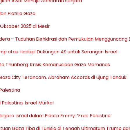
kah Awal Menuju Gencatan Senjata
en Flotilla Gaza
 Oktober 2025 di Mesir
 Bendera – Tuduhan Dehidrasi dan Pemukulan Mengguncang 
mp atau Hadapi Dukungan AS untuk Serangan Israel
eta Thunberg: Krisis Kemanusiaan Gaza Memanas
, Gaza City Terancam, Abraham Accords di Ujung Tanduk
Palestina
 Palestina, Israel Murka!
egara Israel dalam Pidato Emmy: ‘Free Palestine’
tuan Gaza Tiba di Tunisia di Tengah Ultimatum Trump da