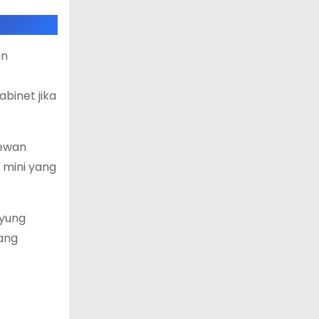
an
binet jika
Dewan
 mini yang
ayung
yang