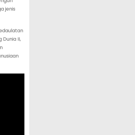
dengan
a jenis
kedaulatan
Dunia II,
in
anusiaan