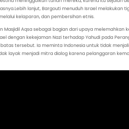
estina meninggalkan tanah mereka, karena itu sejalan 
snya.Lebih lanjut, Bargouti menuduh Israel melakukan tig
melalui kelaparan, dan pembersihan etnis.
n Masjidil Aqsa sebagai bagian dari upaya melemahkan 
rael dengan kekejaman Nazi terhadap Yahudi pada Perang 
atas tersebut. Ia meminta Indonesia untuk tidak menjal
tidak layak menjadi mitra dialog karena pelanggaran kem