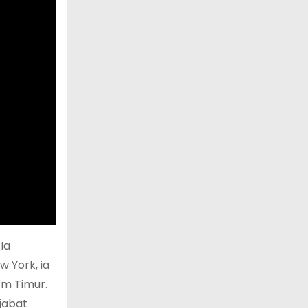
Ia
 York, ia
em Timur.
jabat