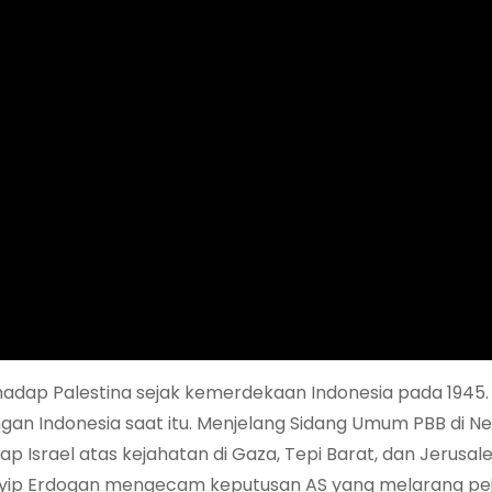
hadap Palestina sejak kemerdekaan Indonesia pada 1945. 
n Indonesia saat itu. Menjelang Sidang Umum PBB di New
 Israel atas kejahatan di Gaza, Tepi Barat, dan Jerusal
Tayyip Erdogan mengecam keputusan AS yang melarang pe