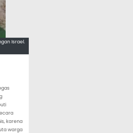
gan Israel.
tegas
g
uti
secara
s, karena
juta warga