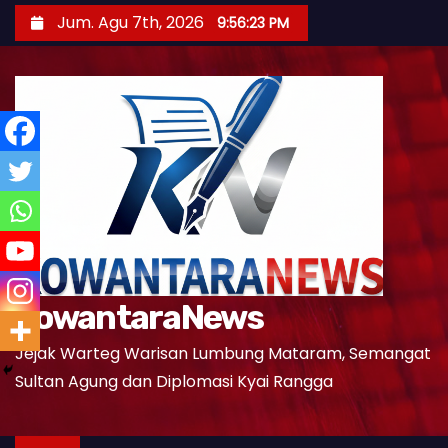
S
Jum. Agu 7th, 2026
9:56:25 PM
k
i
p
t
o
c
o
n
t
e
KowantaraNews
n
t
Jejak Warteg Warisan Lumbung Mataram, Semangat
Sultan Agung dan Diplomasi Kyai Rangga