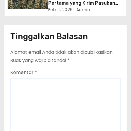
Pertama yang Kirim Pasukan
Asing ke Gaza dalam Misi ISF
Feb 11, 2026
Admin
Tinggalkan Balasan
Alamat email Anda tidak akan dipublikasikan.
Ruas yang wajib ditandai
*
Komentar
*