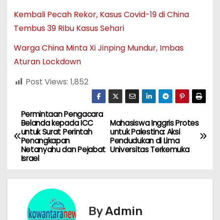
Kembali Pecah Rekor, Kasus Covid-19 di China
Tembus 39 Ribu Kasus Sehari
Warga China Minta Xi Jinping Mundur, Imbas
Aturan Lockdown
Post Views:
1,852
Permintaan Pengacara
N
Belanda kepada ICC
Mahasiswa Inggris Protes
untuk Surat Perintah
untuk Palestina: Aksi
a
Penangkapan
Pendudukan di Lima
Netanyahu dan Pejabat
Universitas Terkemuka
v
Israel
i
g
By
Admin