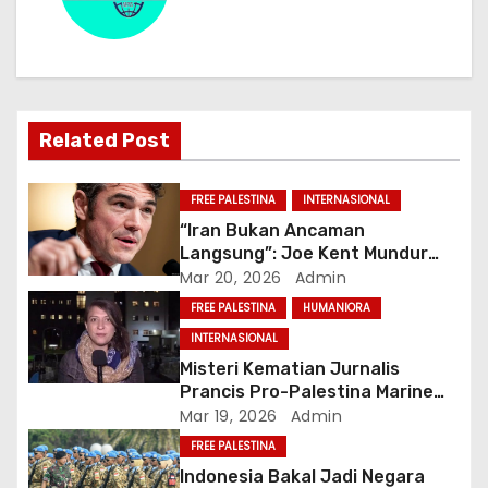
a
s
i
p
Related Post
o
FREE PALESTINA
INTERNASIONAL
s
“Iran Bukan Ancaman
Langsung”: Joe Kent Mundur
dan Tuduh Trump Tertekan Lobi
Mar 20, 2026
Admin
Israel
FREE PALESTINA
HUMANIORA
INTERNASIONAL
Misteri Kematian Jurnalis
Prancis Pro-Palestina Marine
Vlahovic saat Investigasi
Mar 19, 2026
Admin
Genosida Gaza
FREE PALESTINA
Indonesia Bakal Jadi Negara