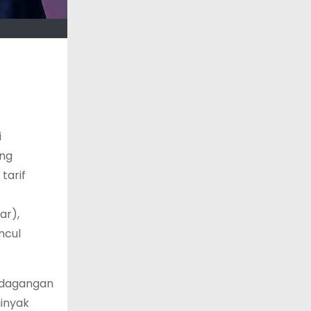
i
ang
tarif
ar),
ncul
erdagangan
minyak