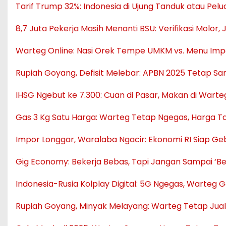
Tarif Trump 32%: Indonesia di Ujung Tanduk atau Pel
8,7 Juta Pekerja Masih Menanti BSU: Verifikasi Molor
Warteg Online: Nasi Orek Tempe UMKM vs. Menu Impo
Rupiah Goyang, Defisit Melebar: APBN 2025 Tetap San
IHSG Ngebut ke 7.300: Cuan di Pasar, Makan di Warte
Gas 3 Kg Satu Harga: Warteg Tetap Ngegas, Harga T
Impor Longgar, Waralaba Ngacir: Ekonomi RI Siap Ge
Gig Economy: Bekerja Bebas, Tapi Jangan Sampai ‘Be
Indonesia-Rusia Kolplay Digital: 5G Ngegas, Warteg 
Rupiah Goyang, Minyak Melayang: Warteg Tetap Juala