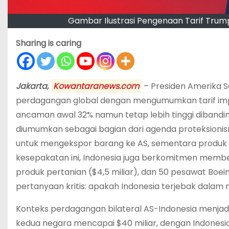
Gambar Ilustrasi Pengenaan Tarif Tru
Sharing is caring
Jakarta,
Kowantaranews.com
– Presiden Amerika 
perdagangan global dengan mengumumkan tarif impor
ancaman awal 32% namun tetap lebih tinggi dibanding
diumumkan sebagai bagian dari agenda proteksionism
untuk mengekspor barang ke AS, sementara produk A
kesepakatan ini, Indonesia juga berkomitmen membeli 
produk pertanian ($4,5 miliar), dan 50 pesawat Boei
pertanyaan kritis: apakah Indonesia terjebak dalam
Konteks perdagangan bilateral AS-Indonesia menjadi
kedua negara mencapai $40 miliar, dengan Indonesia