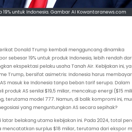
mp 19% untuk Indonesia. Gambar AI Kowantaranews.com
Serikat Donald Trump kembali mengguncang dinamika
 sebesar 19% untuk produk Indonesia, lebih rendah dar
kan ekspektasi pelaku usaha Tanah Air. Kebijakan ini, y
e Trump, bersifat asimetris: Indonesia harus membayar 
S masuk ke Indonesia tanpa beban tarif serupa. Dalam
produk AS senilai $19,5 miliar, mencakup energi ($15 mili
ng, terutama model 777. Namun, di balik kompromi ini, mu
 negosiasi yang menguntungkan AS secara sepihak?
 latar belakang utama kebijakan ini. Pada 2024, total p
 mencatatkan surplus $18 miliar, terutama dari ekspor 