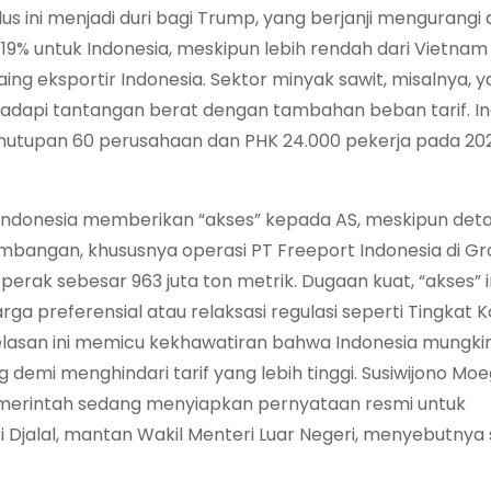
lus ini menjadi duri bagi Trump, yang berjanji mengurangi d
 19% untuk Indonesia, meskipun lebih rendah dari Vietna
g eksportir Indonesia. Sektor minyak sawit, misalnya, 
hadapi tantangan berat dengan tambahan beban tarif. In
penutupan 60 perusahaan dan PHK 24.000 pekerja pada 20
Indonesia memberikan “akses” kepada AS, meskipun deta
mbangan, khususnya operasi PT Freeport Indonesia di Gr
rak sebesar 963 juta ton metrik. Dugaan kuat, “akses” in
ga preferensial atau relaksasi regulasi seperti Tingkat
elasan ini memicu kekhawatiran bahwa Indonesia mungki
emi menghindari tarif yang lebih tinggi. Susiwijono Moe
erintah sedang menyiapkan pernyataan resmi untuk
ti Djalal, mantan Wakil Menteri Luar Negeri, menyebutnya