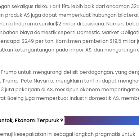
n sekaligus risiko. Tarif 19% lebih baik dari ancaman 32
an produk AS juga dapat memperkuat hubungan bilateral
ia Indorama senilai $2 miliar di Louisiana. Namun, beban
bahan biaya domestik seperti Domestic Market Obliga
ncapai $249 per ton. Komitmen pembelian $19,5 miliar 
tkan ketergantungan pada impor AS, dan mengurangi rua
anye Trump untuk mengurangi defisit perdagangan, yang de
t Trump, Pete Navarro, mengklaim tarif ini dapat mengha
3 juta pekerjaan di AS, meskipun ekonom memperingatka
sawat Boeing juga memperkuat industri domestik AS, memb
ontok, Ekonomi Terpuruk ?
 memuji kesepakatan ini sebagai langkah pragmatis untuk