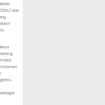
efisit
m (20%) dan
yang
dustri
24,
ilnya
asberg,
i bisa
 Komponen
n
giarso,
 sebagai