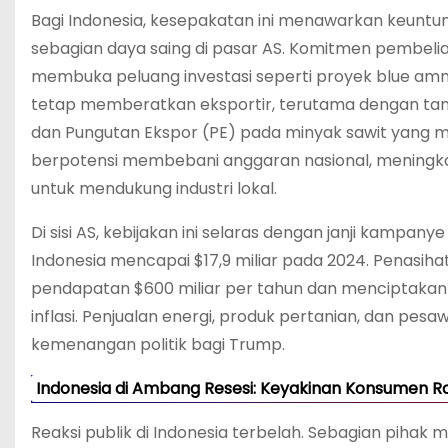
Bagi Indonesia, kesepakatan ini menawarkan keuntunga
sebagian daya saing di pasar AS. Komitmen pembeli
membuka peluang investasi seperti proyek blue ammon
tetap memberatkan eksportir, terutama dengan tam
dan Pungutan Ekspor (PE) pada minyak sawit yang me
berpotensi membebani anggaran nasional, meningka
untuk mendukung industri lokal.
Di sisi AS, kebijakan ini selaras dengan janji kamp
Indonesia mencapai $17,9 miliar pada 2024. Penasiha
pendapatan $600 miliar per tahun dan menciptakan 
inflasi. Penjualan energi, produk pertanian, dan pe
kemenangan politik bagi Trump.
Indonesia di Ambang Resesi: Keyakinan Konsumen R
Reaksi publik di Indonesia terbelah. Sebagian pihak