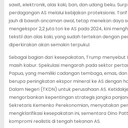
sawit, elektronik, alas kaki, ban, dan udang beku. Surp
perdagangan AS melalui kebijakan proteksionis. Tarif
jauh di bawah ancaman awal, tetap menekan daya sain
mengekspor 2,2 juta ton ke AS pada 2024, kini meng
tekstil dan alas kaki, yang sudah tertekan dengan 
diperkirakan akan semakin terpukul.
Sebagai bagian dari kesepakatan, Trump menyebut 
masih kabur. Spekulasi mengarah pada sektor perta
Papua, yang memiliki cadangan tembaga, emas, dan pe
berupa peningkatan ekspor mineral ke AS dengan har
Dalam Negeri (TKDN) untuk perusahaan AS. Ketidakj
mengorbankan kepentingan strategis jangka panjang d
Sekretaris Kemenko Perekonomian, menyatakan pem
mengklarifikasi kesepakatan ini, sementara Dino Pat
kompromi realistis di tengah tekanan AS.