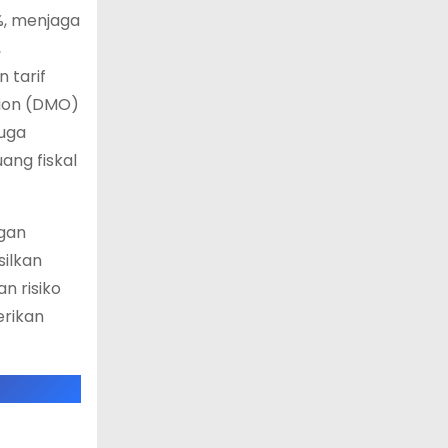
%, menjaga
,
 tarif
tion (DMO)
juga
ng fiskal
ngan
silkan
n risiko
erikan