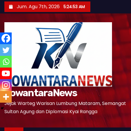
S
Jum. Agu 7th, 2026
5:24:54 AM
k
i
p
t
o
c
o
n
t
e
KowantaraNews
n
t
Jejak Warteg Warisan Lumbung Mataram, Semangat
Sultan Agung dan Diplomasi Kyai Rangga