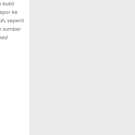
 bukti
spor ke
h, seperti
an sumber
sed