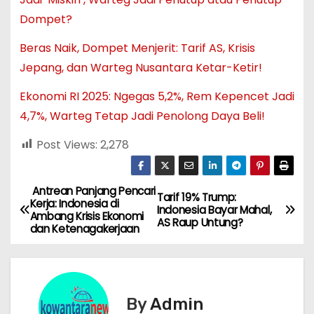
Dompet?
Beras Naik, Dompet Menjerit: Tarif AS, Krisis
Jepang, dan Warteg Nusantara Ketar-Ketir!
Ekonomi RI 2025: Ngegas 5,2%, Rem Kepencet Jadi
4,7%, Warteg Tetap Jadi Penolong Daya Beli!
Post Views:
2,278
Antrean Panjang Pencari
N
Tarif 19% Trump:
Kerja: Indonesia di
Indonesia Bayar Mahal,
Ambang Krisis Ekonomi
a
AS Raup Untung?
dan Ketenagakerjaan
v
i
By
Admin