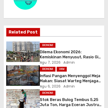
g
a
s
i
Related Post
p
EKONOMI
o
Dilema Ekonomi 2026:
Kemiskinan Menyusut, Rasio Gini
s
Mendorong Kesenjangan
Agu 7, 2026
Admin
EKONOMI
UKM
Inflasi Pangan Menyenggol Meja
Makan: Siasat Warteg Menjaga
Harga Tetap Terjangkau
Agu 6, 2026
Admin
EKONOMI
Stok Beras Bulog Tembus 5,25
Juta Ton, Harga Eceran Justru