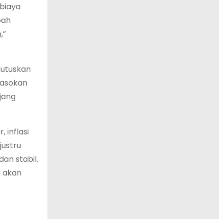
 biaya
bah
,”
mutuskan
pasokan
jang
 inflasi
justru
an stabil.
a akan