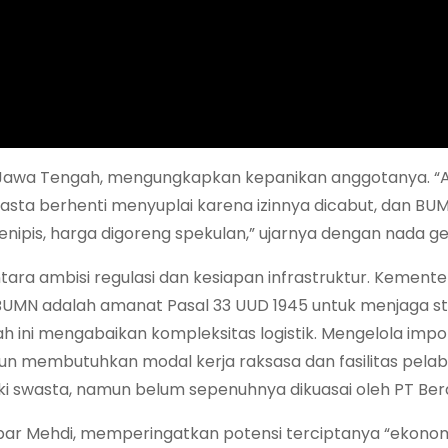
a Jawa Tengah, mengungkapkan kepanikan anggotanya. “
wasta berhenti menyuplai karena izinnya dicabut, dan B
enipis, harga digoreng spekulan,” ujarnya dengan nada get
ara ambisi regulasi dan kesiapan infrastruktur. Kemente
BUMN adalah amanat Pasal 33 UUD 1945 untuk menjaga sta
h ini mengabaikan kompleksitas logistik. Mengelola impor
iliun membutuhkan modal kerja raksasa dan fasilitas pela
ki swasta, namun belum sepenuhnya dikuasai oleh PT Berd
sbar Mehdi, memperingatkan potensi terciptanya “ekonom