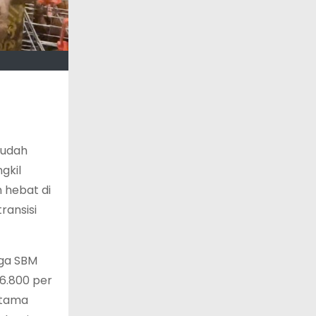
sudah
gkil
n hebat di
ransisi
rga SBM
6.800 per
rtama