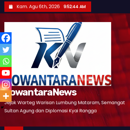
S
Kam. Agu 6th, 2026
9:52:45 AM
k
i
p
t
o
c
o
n
t
e
KowantaraNews
n
t
Jejak Warteg Warisan Lumbung Mataram, Semangat
Sultan Agung dan Diplomasi Kyai Rangga