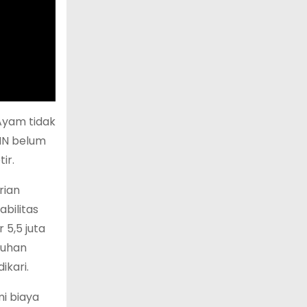
Ayam tidak
UMN belum
ir.
rian
bilitas
 5,5 juta
buhan
ikari.
i biaya