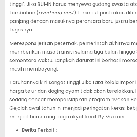
tinggi”. Jika BUMN harus menyewa gudang swasta ata
tambahan (
overhead cost
) tersebut pasti akan dib
panjang dengan masuknya perantara baru justru be
tegasnya.
Merespons jeritan peternak, pemerintah akhirnya m
memberikan masa transisi selama tiga bulan hingg
sementara waktu. Langkah darurat ini berhasil mer
masih membayangi.
Taruhannya kini sangat tinggi. Jika tata kelola impor 
harga telur dan daging ayam tidak akan terelakkan. H
sedang gencar mempersiapkan program “Makan Bergi
Gejolak awal tahun ini menjadi peringatan keras: ke
menjadi bumerang bagi rakyat kecil. By Mukroni
Berita Terkait :