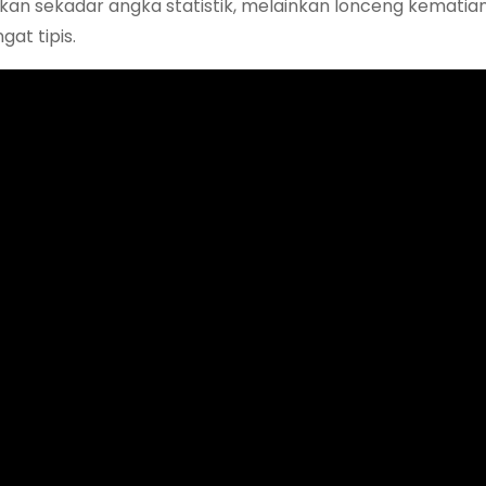
ukan sekadar angka statistik, melainkan lonceng kematia
at tipis.