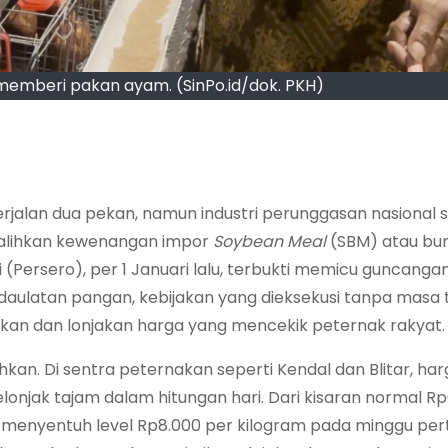
 memberi pakan ayam. (SinPo.id/dok. PKH)
rjalan dua pekan, namun industri perunggasan nasional 
galihkan kewenangan impor
Soybean Meal
(SBM) atau bun
 (Persero), per 1 Januari lalu, terbukti memicu guncanga
daulatan pangan, kebijakan yang dieksekusi tanpa masa t
okan dan lonjakan harga yang mencekik peternak rakyat.
kan. Di sentra peternakan seperti Kendal dan Blitar, ha
njak tajam dalam hitungan hari. Dari kisaran normal Rp
 menyentuh level Rp8.000 per kilogram pada minggu pe