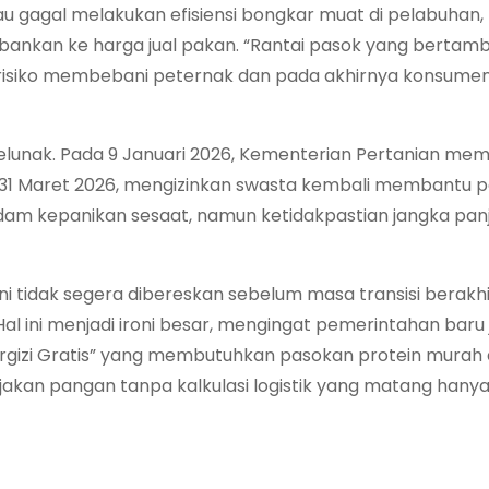
u gagal melakukan efisiensi bongkar muat di pelabuhan,
ebankan ke harga jual pakan. “Rantai pasok yang bertam
risiko membebani peternak dan pada akhirnya konsumen
elunak. Pada 9 Januari 2026, Kementerian Pertanian me
a 31 Maret 2026, mengizinkan swasta kembali membantu 
edam kepanikan sesaat, namun ketidakpastian jangka pan
ini tidak segera dibereskan sebelum masa transisi berakhir,
al ini menjadi ironi besar, mengingat pemerintahan baru 
zi Gratis” yang membutuhkan pasokan protein murah d
bijakan pangan tanpa kalkulasi logistik yang matang hany