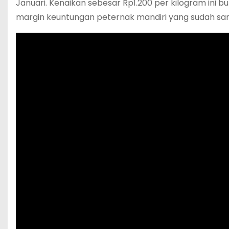
Januari. Kenaikan sebesar Rp1.200 per kilogram ini b
margin keuntungan peternak mandiri yang sudah sang