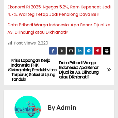
Ekonomi RI 2025: Ngegas 5,2%, Rem Kepencet Jadi
4,7%, Warteg Tetap Jadi Penolong Daya Beli!
Data Pribadi Warga Indonesia: Apa Benar Dijual ke
AS, Dilindungi atau Dikhianati?
Post Views:
2,220
Krisis Lapangan Kerja
N
Data Pribadi Warga
Indonesia: PHK
Indonesia: Apa Benar
Merajalela, Produktivitas
a
Dijual ke AS, Dilindungi
Terpuruk, Solusi di Ujung
atau Dikhianati?
Tanduk!
v
i
g
By
Admin