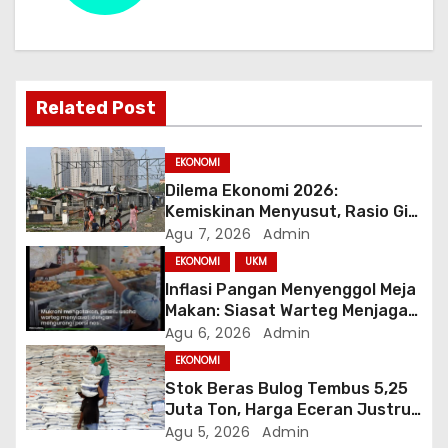
a
s
i
Related Post
p
o
EKONOMI
Dilema Ekonomi 2026:
s
Kemiskinan Menyusut, Rasio Gini
Mendorong Kesenjangan
Agu 7, 2026
Admin
EKONOMI
UKM
Inflasi Pangan Menyenggol Meja
Makan: Siasat Warteg Menjaga
Harga Tetap Terjangkau
Agu 6, 2026
Admin
EKONOMI
Stok Beras Bulog Tembus 5,25
Juta Ton, Harga Eceran Justru
Naik 7 Bulan Berturut-Turut
Agu 5, 2026
Admin