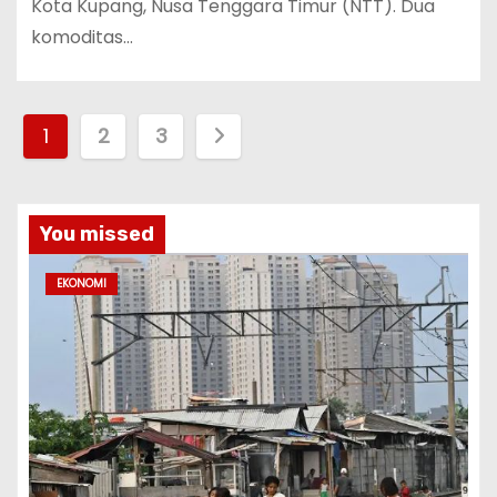
Kota Kupang, Nusa Tenggara Timur (NTT). Dua
komoditas…
P
1
2
3
a
g
You missed
i
EKONOMI
n
a
s
i