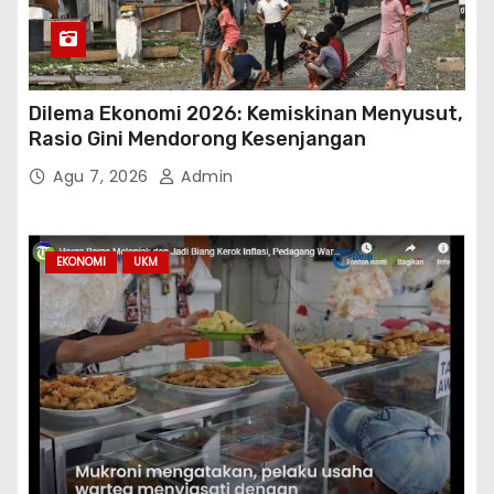
p
o
s
Dilema Ekonomi 2026: Kemiskinan Menyusut,
Rasio Gini Mendorong Kesenjangan
Agu 7, 2026
Admin
EKONOMI
UKM