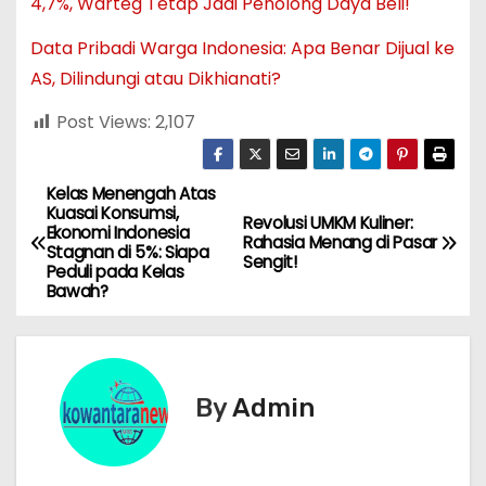
4,7%, Warteg Tetap Jadi Penolong Daya Beli!
Data Pribadi Warga Indonesia: Apa Benar Dijual ke
AS, Dilindungi atau Dikhianati?
Post Views:
2,107
Kelas Menengah Atas
N
Kuasai Konsumsi,
Revolusi UMKM Kuliner:
Ekonomi Indonesia
a
Rahasia Menang di Pasar
Stagnan di 5%: Siapa
Sengit!
Peduli pada Kelas
v
Bawah?
i
g
By
Admin
a
s