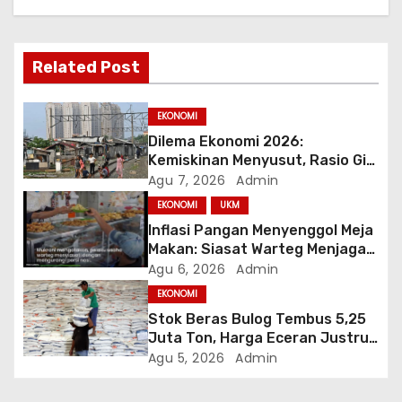
i
p
Related Post
o
EKONOMI
s
Dilema Ekonomi 2026:
Kemiskinan Menyusut, Rasio Gini
Mendorong Kesenjangan
Agu 7, 2026
Admin
EKONOMI
UKM
Inflasi Pangan Menyenggol Meja
Makan: Siasat Warteg Menjaga
Harga Tetap Terjangkau
Agu 6, 2026
Admin
EKONOMI
Stok Beras Bulog Tembus 5,25
Juta Ton, Harga Eceran Justru
Naik 7 Bulan Berturut-Turut
Agu 5, 2026
Admin