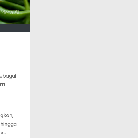
sebagai
ri
ngkeh,
 hingga
us,