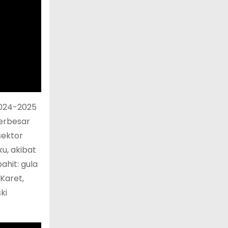
2024-2025
terbesar
sektor
u, akibat
hit: gula
Karet,
ki