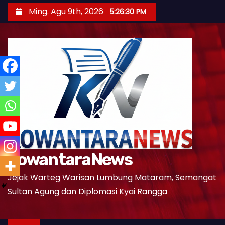
S
Ming. Agu 9th, 2026
5:26:32 PM
k
i
p
t
o
c
o
n
t
e
KowantaraNews
n
t
Jejak Warteg Warisan Lumbung Mataram, Semangat
Sultan Agung dan Diplomasi Kyai Rangga