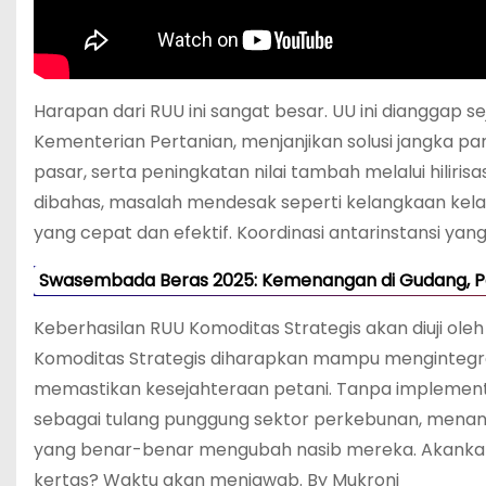
Harapan dari RUU ini sangat besar. UU ini dianggap s
Kementerian Pertanian, menjanjikan solusi jangka pan
pasar, serta peningkatan nilai tambah melalui hiliri
dibahas, masalah mendesak seperti kelangkaan kelap
yang cepat dan efektif. Koordinasi antarinstansi yan
Swasembada Beras 2025: Kemenangan di Gudang, Pe
Keberhasilan RUU Komoditas Strategis akan diuji o
Komoditas Strategis diharapkan mampu mengintegrasi
memastikan kesejahteraan petani. Tanpa implementasi 
sebagai tulang punggung sektor perkebunan, menanti
yang benar-benar mengubah nasib mereka. Akankah 
kertas? Waktu akan menjawab. By Mukroni