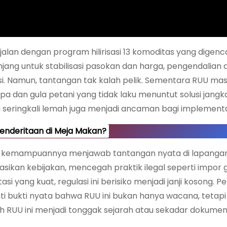
ejalan dengan program hilirisasi 13 komoditas yang digen
jang untuk stabilisasi pasokan dan harga, pengendalian d
sasi. Namun, tantangan tak kalah pelik. Sementara RUU mas
a dan gula petani yang tidak laku menuntut solusi jang
g seringkali lemah juga menjadi ancaman bagi implementas
nderitaan di Meja Makan?
leh kemampuannya menjawab tantangan nyata di lapanga
kan kebijakan, mencegah praktik ilegal seperti impor g
yang kuat, regulasi ini berisiko menjadi janji kosong. Pe
 bukti nyata bahwa RUU ini bukan hanya wacana, tetapi 
RUU ini menjadi tonggak sejarah atau sekadar dokumen 