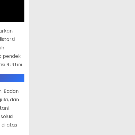
carkan
istorsi
ih
ka pendek
i RUU ini.
n. Badan
ula, dan
tani,
solusi
di atas