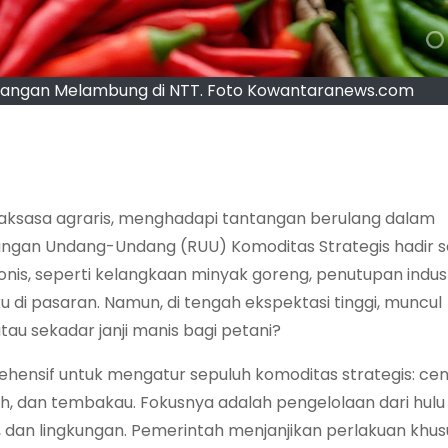
Pangan Melambung di NTT. Foto Kowantaranews.com
raksasa agraris, menghadapi tantangan berulang dalam
angan Undang-Undang (RUU) Komoditas Strategis hadir 
is, seperti kelangkaan minyak goreng, penutupan indust
u di pasaran. Namun, di tengah ekspektasi tinggi, muncul
 atau sekadar janji manis bagi petani?
ensif untuk mengatur sepuluh komoditas strategis: ce
 teh, dan tembakau. Fokusnya adalah pengelolaan dari hulu
 dan lingkungan. Pemerintah menjanjikan perlakuan khus