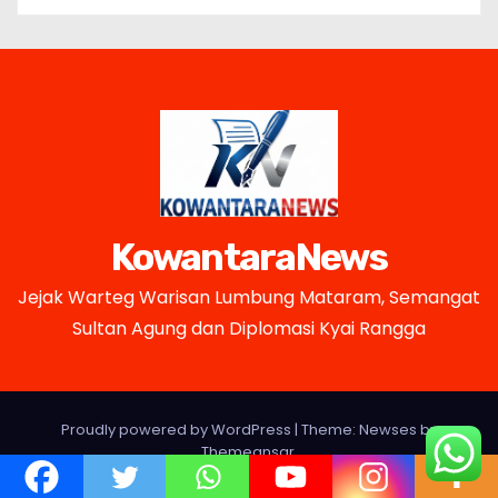
KowantaraNews
Jejak Warteg Warisan Lumbung Mataram, Semangat
Sultan Agung dan Diplomasi Kyai Rangga
Proudly powered by WordPress
|
Theme: Newses by
Themeansar
.
Home
PEDOMAN PEMBERITAAN MEDIA SIBER
IKLAN