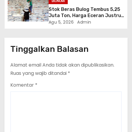
EKONOMI
Stok Beras Bulog Tembus 5,25
Juta Ton, Harga Eceran Justru
Naik 7 Bulan Berturut-Turut
Agu 5, 2026
Admin
Tinggalkan Balasan
Alamat email Anda tidak akan dipublikasikan.
Ruas yang wajib ditandai
*
Komentar
*