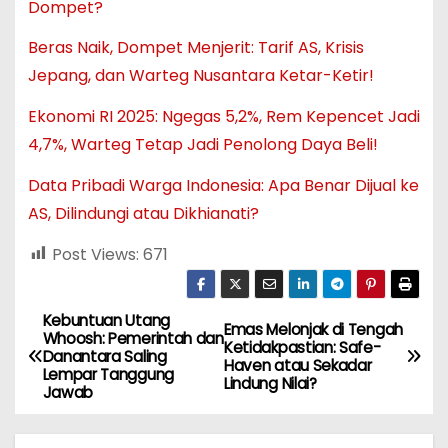
Dompet?
Beras Naik, Dompet Menjerit: Tarif AS, Krisis
Jepang, dan Warteg Nusantara Ketar-Ketir!
Ekonomi RI 2025: Ngegas 5,2%, Rem Kepencet Jadi
4,7%, Warteg Tetap Jadi Penolong Daya Beli!
Data Pribadi Warga Indonesia: Apa Benar Dijual ke
AS, Dilindungi atau Dikhianati?
Post Views:
671
Kebuntuan Utang
N
Emas Melonjak di Tengah
Whoosh: Pemerintah dan
Ketidakpastian: Safe-
Danantara Saling
a
Haven atau Sekadar
Lempar Tanggung
Lindung Nilai?
Jawab
v