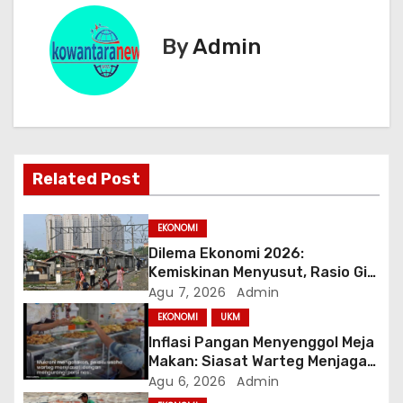
i
g
By
Admin
a
s
i
Related Post
p
o
EKONOMI
Dilema Ekonomi 2026:
s
Kemiskinan Menyusut, Rasio Gini
Mendorong Kesenjangan
Agu 7, 2026
Admin
EKONOMI
UKM
Inflasi Pangan Menyenggol Meja
Makan: Siasat Warteg Menjaga
Harga Tetap Terjangkau
Agu 6, 2026
Admin