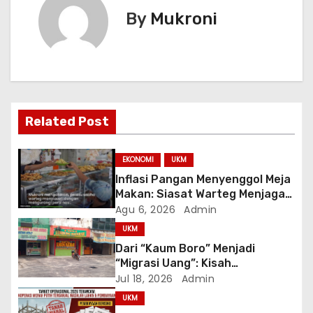
By
Mukroni
a
s
i
p
Related Post
o
EKONOMI
UKM
s
Inflasi Pangan Menyenggol Meja
Makan: Siasat Warteg Menjaga
Harga Tetap Terjangkau
Agu 6, 2026
Admin
UKM
Dari “Kaum Boro” Menjadi
“Migrasi Uang”: Kisah
Perjuangan di Balik Proklamasi
Jul 18, 2026
Admin
Ibu Kota Mi Ayam Bakso
UKM
Wonogiri