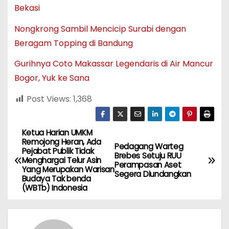
Bekasi
Nongkrong Sambil Mencicip Surabi dengan
Beragam Topping di Bandung
Gurihnya Coto Makassar Legendaris di Air Mancur
Bogor, Yuk ke Sana
Post Views:
1,368
Ketua Harian UMKM
N
Remojong Heran, Ada
Pedagang Warteg
Pejabat Publik Tidak
a
Brebes Setuju RUU
Menghargai Telur Asin
Perampasan Aset
Yang Merupakan Warisan
Segera Diundangkan
v
Budaya Tak benda
(WBTb) Indonesia
i
g