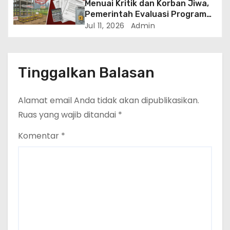
Menuai Kritik dan Korban Jiwa,
Pemerintah Evaluasi Program
Koperasi Desa Merah Putih
Jul 11, 2026
Admin
Tinggalkan Balasan
Alamat email Anda tidak akan dipublikasikan.
Ruas yang wajib ditandai
*
Komentar
*