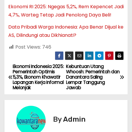
Ekonomi RI 2025: Ngegas 5,2%, Rem Kepencet Jadi
4,7%, Warteg Tetap Jadi Penolong Daya Beli!
Data Pribadi Warga Indonesia: Apa Benar Dijual ke
AS, Dilindungi atau Dikhianati?
Post Views:
746
Ekonomi Indonesia 2025:
Kebuntuan Utang
N
Pemerintah Optimis
Whoosh: Pemerintah dan
5,3%, Ekonom Khawatir
Danantara Saling
a
Lapangan Kerja Informal
Lempar Tanggung
Melonjak
Jawab
v
i
g
By
Admin
a