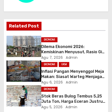
s
i
Related Post
p
o
EKONOMI
Dilema Ekonomi 2026:
s
Kemiskinan Menyusut, Rasio Gini
Mendorong Kesenjangan
Agu 7, 2026
Admin
EKONOMI
UKM
Inflasi Pangan Menyenggol Meja
Makan: Siasat Warteg Menjaga
Harga Tetap Terjangkau
Agu 6, 2026
Admin
EKONOMI
Stok Beras Bulog Tembus 5,25
Juta Ton, Harga Eceran Justru
Naik 7 Bulan Berturut-Turut
Agu 5, 2026
Admin