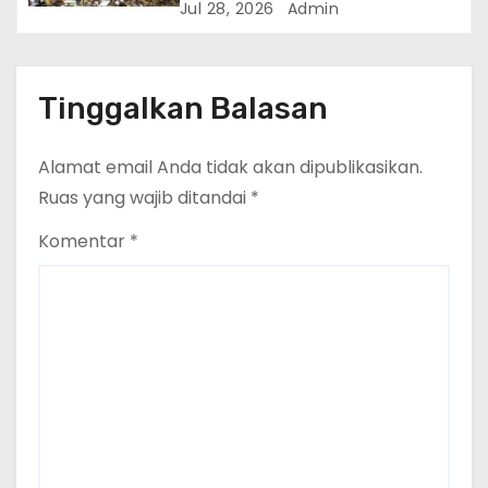
Kementerian LH Gandeng ITS
Jul 28, 2026
Admin
Terapkan Komposter Kilat
Tinggalkan Balasan
Alamat email Anda tidak akan dipublikasikan.
Ruas yang wajib ditandai
*
Komentar
*