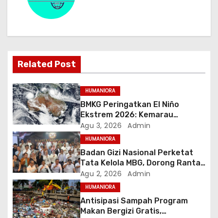
a
s
i
Related Post
p
o
HUMANIORA
BMKG Peringatkan El Niño
s
Ekstrem 2026: Kemarau
Panjang Berpeluang 98 Persen
Agu 3, 2026
Admin
hingga Awal 2027
HUMANIORA
Badan Gizi Nasional Perketat
Tata Kelola MBG, Dorong Rantai
Pasok Pangan Berbasis Petani
Agu 2, 2026
Admin
Lokal
HUMANIORA
Antisipasi Sampah Program
Makan Bergizi Gratis,