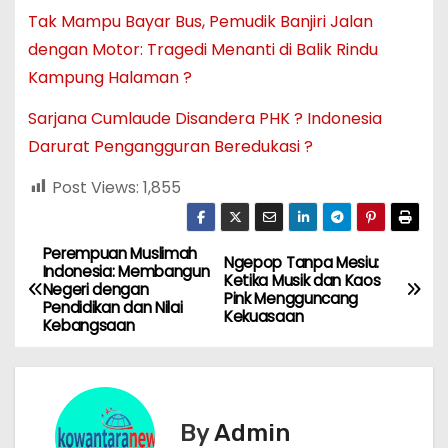
Tak Mampu Bayar Bus, Pemudik Banjiri Jalan
dengan Motor: Tragedi Menanti di Balik Rindu
Kampung Halaman ?
Sarjana Cumlaude Disandera PHK ? Indonesia
Darurat Pengangguran Beredukasi ?
Post Views:
1,855
Perempuan Muslimah
N
Ngepop Tanpa Mesiu:
Indonesia: Membangun
Ketika Musik dan Kaos
Negeri dengan
a
Pink Mengguncang
Pendidikan dan Nilai
Kekuasaan
Kebangsaan
v
i
g
By
Admin