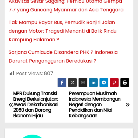
Aktivitas Sesar Sagaing: Pemicu Utama Gempa
7,7 yang Guncang Myanmar dan Asia Tenggara
Tak Mampu Bayar Bus, Pemudik Banjiri Jalan
dengan Motor: Tragedi Menanti di Balik Rindu
Kampung Halaman ?
Sarjana Cumlaude Disandera PHK ? Indonesia
Darurat Pengangguran Beredukasi ?
Post Views:
807
MPR Dukung Transisi
Perempuan Muslimah
N
Energi Berkelanjutan:
Indonesia: Membangun
Awasi Dekarbonisasi
Negeri dengan
a
2060 dan Dorong
Pendidikan dan Nilai
Ekonomi Hijau
Kebangsaan
v
i