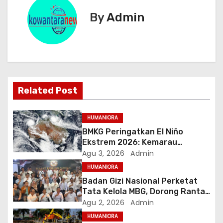
g
By
Admin
a
s
i
Related Post
p
o
HUMANIORA
BMKG Peringatkan El Niño
s
Ekstrem 2026: Kemarau
Panjang Berpeluang 98 Persen
Agu 3, 2026
Admin
hingga Awal 2027
HUMANIORA
Badan Gizi Nasional Perketat
Tata Kelola MBG, Dorong Rantai
Pasok Pangan Berbasis Petani
Agu 2, 2026
Admin
Lokal
HUMANIORA