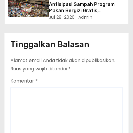
Antisipasi Sampah Program
Makan Bergizi Gratis,
Kementerian LH Gandeng ITS
Jul 28, 2026
Admin
Terapkan Komposter Kilat
Tinggalkan Balasan
Alamat email Anda tidak akan dipublikasikan.
Ruas yang wajib ditandai
*
Komentar
*