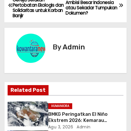
Ambisi Besar Indonesia
Pertobatan Ekologis dan
a
atau Sekadar Tumpukan
Solidaritas untuk Korban
Dokumen?
Banjir
v
i
g
By
Admin
a
s
i
Related Post
p
o
HUMANIORA
BMKG Peringatkan El Niño
s
Ekstrem 2026: Kemarau
Panjang Berpeluang 98 Persen
Agu 3, 2026
Admin