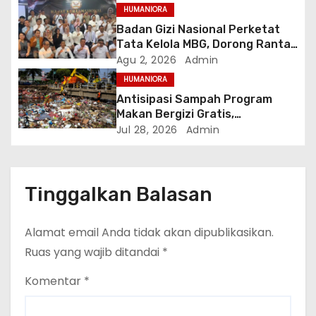
hingga Awal 2027
HUMANIORA
Badan Gizi Nasional Perketat
Tata Kelola MBG, Dorong Rantai
Pasok Pangan Berbasis Petani
Agu 2, 2026
Admin
Lokal
HUMANIORA
Antisipasi Sampah Program
Makan Bergizi Gratis,
Kementerian LH Gandeng ITS
Jul 28, 2026
Admin
Terapkan Komposter Kilat
Tinggalkan Balasan
Alamat email Anda tidak akan dipublikasikan.
Ruas yang wajib ditandai
*
Komentar
*