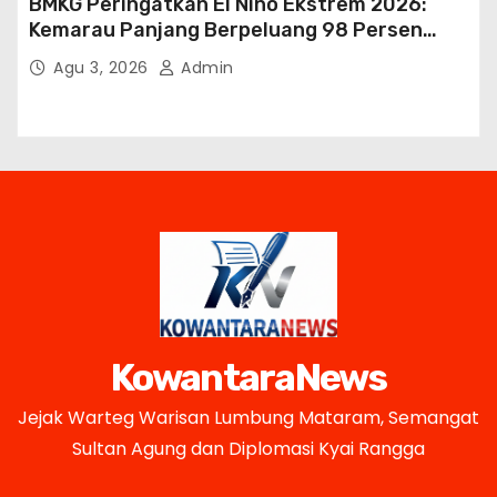
BMKG Peringatkan El Niño Ekstrem 2026:
Kemarau Panjang Berpeluang 98 Persen
hingga Awal 2027
Agu 3, 2026
Admin
KowantaraNews
Jejak Warteg Warisan Lumbung Mataram, Semangat
Sultan Agung dan Diplomasi Kyai Rangga