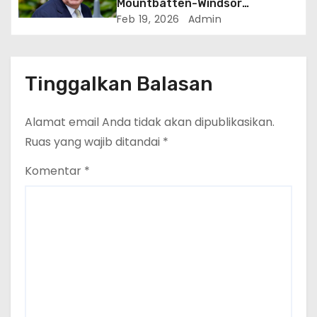
Mountbatten-Windsor
Ditangkap Atas Dugaan
Feb 19, 2026
Admin
Penyalahgunaan Wewenang di
Jabatan Publik
Tinggalkan Balasan
Alamat email Anda tidak akan dipublikasikan.
Ruas yang wajib ditandai
*
Komentar
*