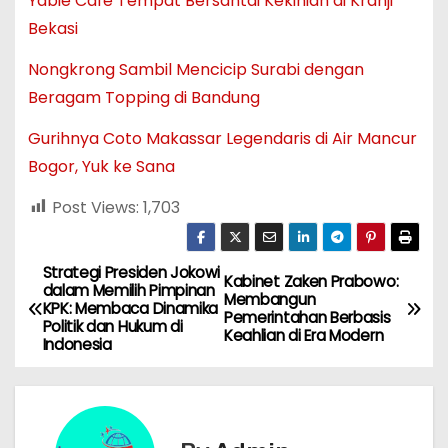
Yabie Cafe Tempat Bersantai Kekinian di Kranji
Bekasi
Nongkrong Sambil Mencicip Surabi dengan
Beragam Topping di Bandung
Gurihnya Coto Makassar Legendaris di Air Mancur
Bogor, Yuk ke Sana
Post Views:
1,703
Strategi Presiden Jokowi
N
Kabinet Zaken Prabowo:
dalam Memilih Pimpinan
Membangun
KPK: Membaca Dinamika
a
Pemerintahan Berbasis
Politik dan Hukum di
Keahlian di Era Modern
Indonesia
v
i