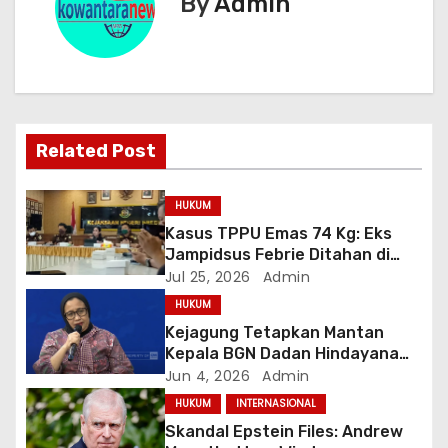
g
By
Admin
a
s
i
Related Post
p
o
HUKUM
Kasus TPPU Emas 74 Kg: Eks
s
Jampidsus Febrie Ditahan di
Rutan KPK, Kuntadi Dilantik Jadi
Jul 25, 2026
Admin
Jampidsus Baru
HUKUM
Kejagung Tetapkan Mantan
Kepala BGN Dadan Hindayana
dan Dua Wakilnya Sebagai
Jun 4, 2026
Admin
Tersangka Korupsi MBG
HUKUM
INTERNASIONAL
Skandal Epstein Files: Andrew