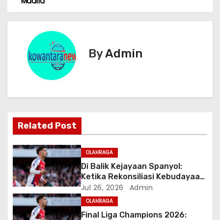
a
Madrid
v
i
By
Admin
g
a
s
i
Related Post
p
OLAHRAGA
o
Di Balik Kejayaan Spanyol:
Ketika Rekonsiliasi Kebudayaan
s
Meruntuhkan Ego Kedaerahan
Jul 26, 2026
Admin
OLAHRAGA
Final Liga Champions 2026: