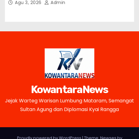
Agu 3, 2026
Admin
KowantaraNews
Jejak Warteg Warisan Lumbung Mataram, Semangat
Sultan Agung dan Diplomasi Kyai Rangga
Proudly powered by WordPress
|
Theme: Newses by