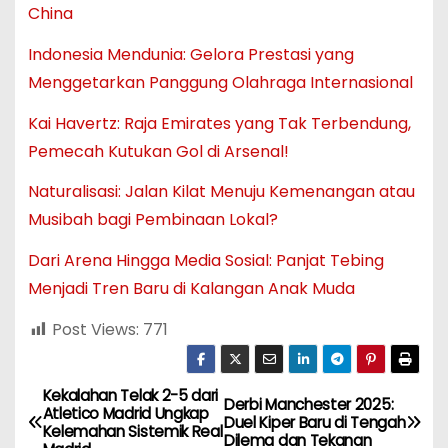
China
Indonesia Mendunia: Gelora Prestasi yang
Menggetarkan Panggung Olahraga Internasional
Kai Havertz: Raja Emirates yang Tak Terbendung,
Pemecah Kutukan Gol di Arsenal!
Naturalisasi: Jalan Kilat Menuju Kemenangan atau
Musibah bagi Pembinaan Lokal?
Dari Arena Hingga Media Sosial: Panjat Tebing
Menjadi Tren Baru di Kalangan Anak Muda
Post Views:
771
Kekalahan Telak 2-5 dari
N
Derbi Manchester 2025:
Atletico Madrid Ungkap
Duel Kiper Baru di Tengah
Kelemahan Sistemik Real
Dilema dan Tekanan