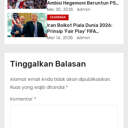
Ambisi Hegemoni Beruntun PSG
Ditantang Misi Sejarah Baru
Mei 30, 2026
Admin
Arsenal di Budapest
OLAHRAGA
Iran Boikot Piala Dunia 2026:
Prinsip ‘Fair Play’ FIFA
Dipertaruhkan di Amerika
Mar 14, 2026
Admin
Tinggalkan Balasan
Alamat email Anda tidak akan dipublikasikan.
Ruas yang wajib ditandai
*
Komentar
*