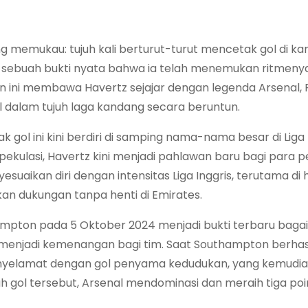
g memukau: tujuh kali berturut-turut mencetak gol di kan
a sebuah bukti nyata bahwa ia telah menemukan ritmenya
an ini membawa Havertz sejajar dengan legenda Arsenal, 
l dalam tujuh laga kandang secara beruntun.
ol ini kini berdiri di samping nama-nama besar di Liga I
pekulasi, Havertz kini menjadi pahlawan baru bagi para 
uaikan diri dengan intensitas Liga Inggris, terutama di
an dukungan tanpa henti di Emirates.
ampton pada 5 Oktober 2024 menjadi bukti terbaru baga
enjadi kemenangan bagi tim. Saat Southampton berhas
penyelamat dengan gol penyama kedudukan, yang kemudi
gol tersebut, Arsenal mendominasi dan meraih tiga poi