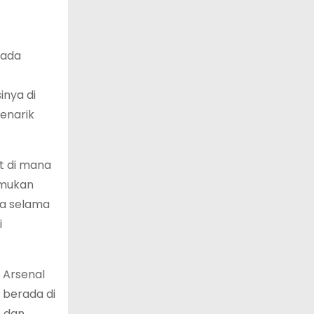
pada
nya di
enarik
at di mana
emukan
ma selama
i
 Arsenal
 berada di
n dan