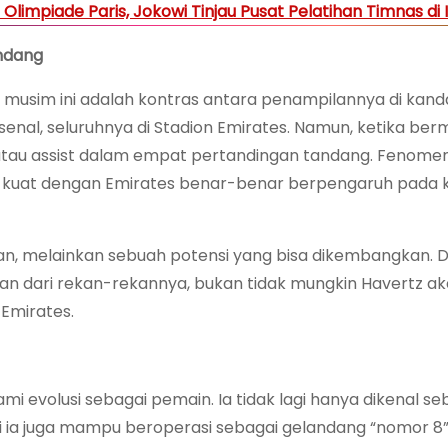
Olimpiade Paris, Jokowi Tinjau Pusat Pelatihan Timnas di 
andang
 musim ini adalah kontras antara penampilannya di kan
nal, seluruhnya di Stadion Emirates. Namun, ketika berm
tau assist dalam empat pertandingan tandang. Fenomen
kuat dengan Emirates benar-benar berpengaruh pada k
han, melainkan sebuah potensi yang bisa dikembangkan.
n dari rekan-rekannya, bukan tidak mungkin Havertz a
Emirates.
i evolusi sebagai pemain. Ia tidak lagi hanya dikenal se
i ia juga mampu beroperasi sebagai gelandang “nomor 8”