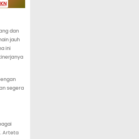
IKN
dang dan
ain jauh
a ini
inerjanya
 Dengan
kan segera
bagai
. Arteta