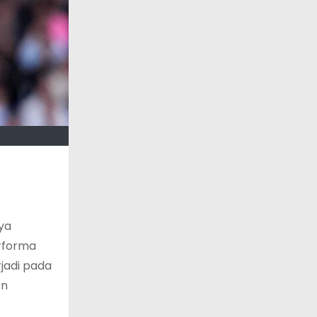
ya
rforma
rjadi pada
on
.