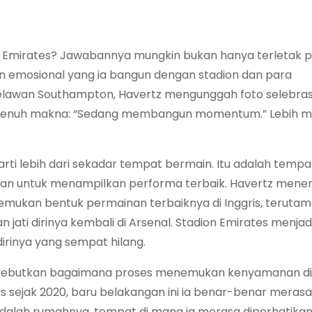
on Emirates? Jawabannya mungkin bukan hanya terletak 
n emosional yang ia bangun dengan stadion dan para
lawan Southampton, Havertz mengunggah foto selebrasi
penuh makna: “Sedang membangun momentum.” Lebih m
arti lebih dari sekadar tempat bermain. Itu adalah temp
aman untuk menampilkan performa terbaik. Havertz men
nemukan bentuk permainan terbaiknya di Inggris, teruta
ati dirinya kembali di Arsenal. Stadion Emirates menjad
irinya yang sempat hilang.
yebutkan bagaimana proses menemukan kenyamanan di
s sejak 2020, baru belakangan ini ia benar-benar merasa
dalah rumahnya, tempat di mana ia merasa diperhatika