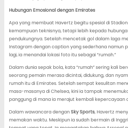
Hubungan Emosional dengan Emirates
Apa yang membuat Havertz begitu spesial di Stadi
kemampuan teknisnya, tetapi lebih kepada hubunga
pendukungnya. Setelah mencetak gol dalam laga me
Instagram dengan caption yang sederhana namun 
lagi, ia menandai lokasi foto itu sebagai “rumah.”
Dalam dunia sepak bola, kata “rumah” sering kali ber
seorang pemain merasa dicintai, didukung, dan ny
rumah itu di Emirates. Setelah sempat kesulitan me
masa-masanya di Chelsea, kini ia tampak menemukan j
panggung di mana ia merajut kembali kepercayaan d
Dalam wawancara dengan
Sky Sports
, Havertz men
memakan waktu. Meskipun ia sudah bermain di Inggri
tempat yang tepat. Ia mengatakan bahwa Arsenal a