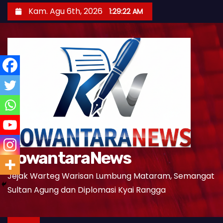
S
Kam. Agu 6th, 2026
1:29:24 AM
k
i
p
t
o
c
o
n
t
e
KowantaraNews
n
t
Jejak Warteg Warisan Lumbung Mataram, Semangat
Sultan Agung dan Diplomasi Kyai Rangga