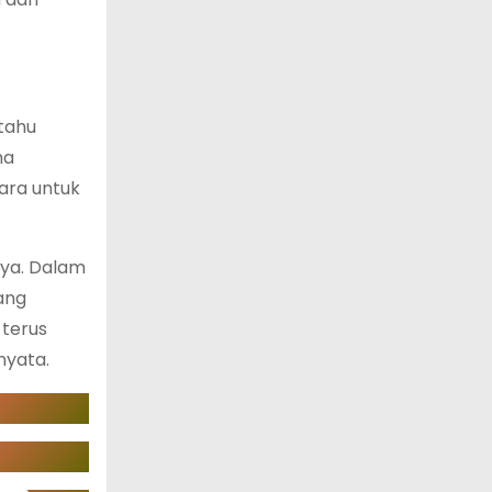
 tahu
ma
ara untuk
nya. Dalam
ang
 terus
nyata.