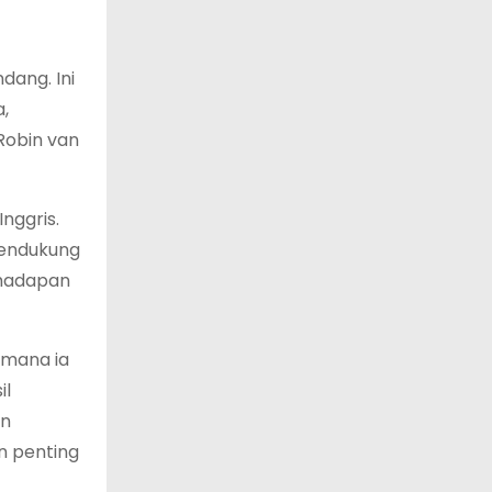
dang. Ini
,
Robin van
nggris.
pendukung
 hadapan
imana ia
il
an
n penting