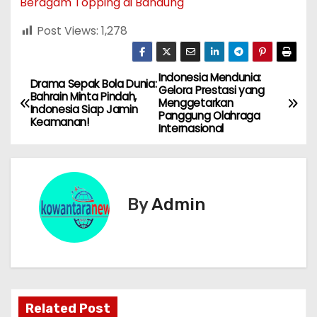
Beragam Topping di Bandung
Post Views:
1,278
Indonesia Mendunia:
N
Drama Sepak Bola Dunia:
Gelora Prestasi yang
Bahrain Minta Pindah,
Menggetarkan
a
Indonesia Siap Jamin
Panggung Olahraga
Keamanan!
Internasional
v
i
g
By
Admin
a
s
i
Related Post