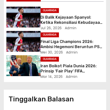
p
o
OLAHRAGA
Di Balik Kejayaan Spanyol:
s
Ketika Rekonsiliasi Kebudayaan
Meruntuhkan Ego Kedaerahan
Jul 26, 2026
Admin
OLAHRAGA
Final Liga Champions 2026:
Ambisi Hegemoni Beruntun PSG
Ditantang Misi Sejarah Baru
Mei 30, 2026
Admin
Arsenal di Budapest
OLAHRAGA
Iran Boikot Piala Dunia 2026:
Prinsip ‘Fair Play’ FIFA
Dipertaruhkan di Amerika
Mar 14, 2026
Admin
Tinggalkan Balasan