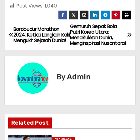
Post Views:
1,040
Gemuruh Sepak Bola
N
Borobudur Marathon
Putri Korea Utara:
2024: Ketika Langkah Kaki
Menaklukkan Dunia,
a
Mengukir Sejarah Dunia!
Menginspirasi Nusantara!
v
i
By
Admin
g
a
s
i
Related Post
p
OLAHRAGA