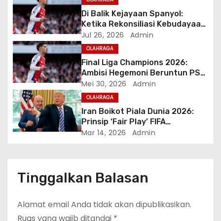
o
Di Balik Kejayaan Spanyol:
Ketika Rekonsiliasi Kebudayaan
s
Meruntuhkan Ego Kedaerahan
Jul 26, 2026
Admin
OLAHRAGA
Final Liga Champions 2026:
Ambisi Hegemoni Beruntun PSG
Ditantang Misi Sejarah Baru
Mei 30, 2026
Admin
Arsenal di Budapest
OLAHRAGA
Iran Boikot Piala Dunia 2026:
Prinsip ‘Fair Play’ FIFA
Dipertaruhkan di Amerika
Mar 14, 2026
Admin
Tinggalkan Balasan
Alamat email Anda tidak akan dipublikasikan.
Ruas yang wajib ditandai
*