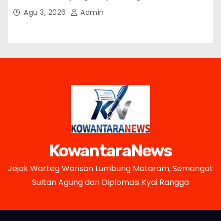
hingga Awal 2027
Agu 3, 2026
Admin
KowantaraNews
Jejak Warteg Warisan Lumbung Mataram, Semangat
Sultan Agung dan Diplomasi Kyai Rangga