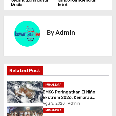
Selamatkan Industri
Simbol Kemakmuran
Media
Imlek
v
i
g
By
Admin
a
s
i
Related Post
p
o
HUMANIORA
BMKG Peringatkan El Niño
s
Ekstrem 2026: Kemarau
Panjang Berpeluang 98 Persen
Agu 3, 2026
Admin
hingga Awal 2027
HUMANIORA