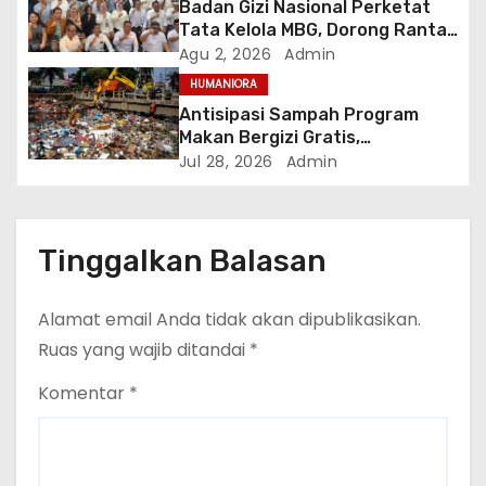
Badan Gizi Nasional Perketat
Tata Kelola MBG, Dorong Rantai
Pasok Pangan Berbasis Petani
Agu 2, 2026
Admin
Lokal
HUMANIORA
Antisipasi Sampah Program
Makan Bergizi Gratis,
Kementerian LH Gandeng ITS
Jul 28, 2026
Admin
Terapkan Komposter Kilat
Tinggalkan Balasan
Alamat email Anda tidak akan dipublikasikan.
Ruas yang wajib ditandai
*
Komentar
*