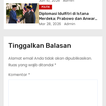
Jalan Tuntut Reformasi
Jun 10, 2026
Admin
Ekonomi Total
POLITIK
Diplomasi Idulfitri di Istana
Merdeka: Prabowo dan Anwar
Ibrahim Bahas Solusi Damai
Mar 28, 2026
Admin
Krisis Asia Barat
Tinggalkan Balasan
Alamat email Anda tidak akan dipublikasikan.
Ruas yang wajib ditandai
*
Komentar
*