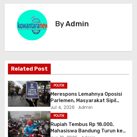
i
g
By
Admin
a
s
i
Related Post
p
o
POLITIK
Merespons Lemahnya Oposisi
s
Parlemen, Masyarakat Sipil
Bentuk “Kabinet Bayangan”
Jul 4, 2026
Admin
POLITIK
Rupiah Tembus Rp 18.000,
Mahasiswa Bandung Turun ke