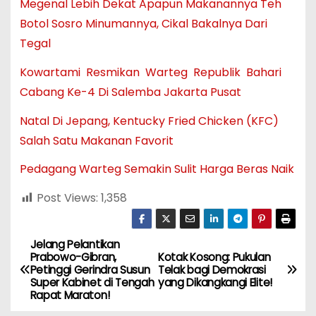
Megenal Lebih Dekat Apapun Makanannya Teh
Botol Sosro Minumannya, Cikal Bakalnya Dari
Tegal
Kowartami Resmikan Warteg Republik Bahari
Cabang Ke-4 Di Salemba Jakarta Pusat
Natal Di Jepang, Kentucky Fried Chicken (KFC)
Salah Satu Makanan Favorit
Pedagang Warteg Semakin Sulit Harga Beras Naik
Post Views:
1,358
Jelang Pelantikan
N
Prabowo-Gibran,
Kotak Kosong: Pukulan
Petinggi Gerindra Susun
Telak bagi Demokrasi
a
Super Kabinet di Tengah
yang Dikangkangi Elite!
Rapat Maraton!
v