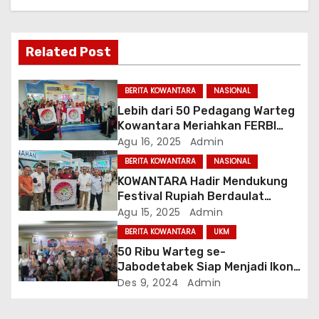
s
i
Related Post
p
BERITA KOWANTARA
NASIONAL
o
Lebih dari 50 Pedagang Warteg
Kowantara Meriahkan FERBI
s
2025, Wujudkan Cinta Rupiah
Agu 16, 2025
Admin
BERITA KOWANTARA
NASIONAL
KOWANTARA Hadir Mendukung
Festival Rupiah Berdaulat
Indonesia (FERBI) 2025:
Agu 15, 2025
Admin
Merayakan Kedaulatan Rupiah
BERITA KOWANTARA
UKM
dan Semangat Kebangsaan
50 Ribu Warteg se-
Jabodetabek Siap Menjadi Ikon
Kuliner Halal Nusantara
Des 9, 2024
Admin
Bersama Babe Haikal