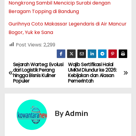
Nongkrong Sambil Mencicip Surabi dengan
Beragam Topping di Bandung
Gurihnya Coto Makassar Legendaris di Air Mancur
Bogor, Yuk ke Sana
Post Views:
2,299
Sejarah Warteg: Evolusi
Wajib Sertifikasi Halal
N
dari Logistik Perang
UMKM Diundur ke 2026:
hingga Bisnis Kuliner
Kebijakan dan Alasan
a
Populer
Pemerintah
v
i
By
Admin
g
a