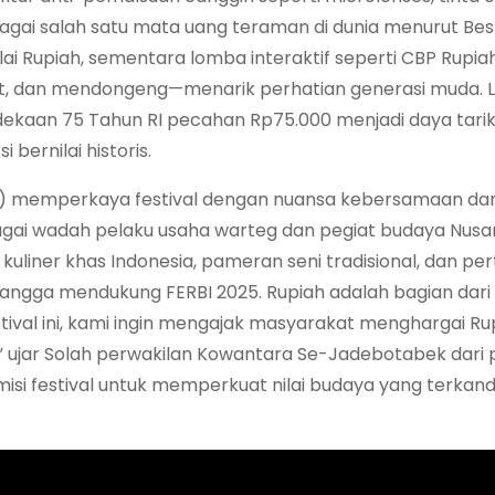
agai salah satu mata uang teraman di dunia menurut Bes
i Rupiah, sementara lomba interaktif seperti CBP Rupia
t, dan mendongeng—menarik perhatian generasi muda. 
kaan 75 Tahun RI pecahan Rp75.000 menjadi daya tari
bernilai historis.
a) memperkaya festival dengan nuansa kebersamaan da
gai wadah pelaku usaha warteg dan pegiat budaya Nusa
liner khas Indonesia, pameran seni tradisional, dan per
angga mendukung FERBI 2025. Rupiah adalah bagian dari
stival ini, kami ingin mengajak masyarakat menghargai Ru
” ujar Solah perwakilan Kowantara Se-Jadebotabek dari
 misi festival untuk memperkuat nilai budaya yang terkan