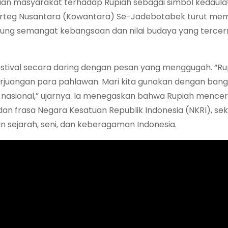
aan masyarakat terhadap Rupiah sebagai simbol kedaula
s Warteg Nusantara (Kowantara) Se-Jadebotabek turut me
ng semangat kebangsaan dan nilai budaya yang terce
estival secara daring dengan pesan yang menggugah. “Ru
rjuangan para pahlawan. Mari kita gunakan dengan bang
 nasional,” ujarnya. Ia menegaskan bahwa Rupiah mence
an frasa Negara Kesatuan Republik Indonesia (NKRI), sek
sejarah, seni, dan keberagaman Indonesia.