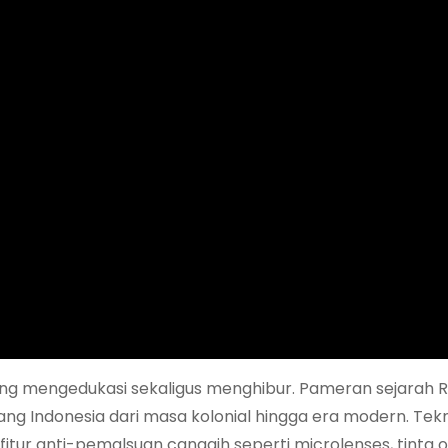
g mengedukasi sekaligus menghibur. Pameran sejarah R
g Indonesia dari masa kolonial hingga era modern. Tekn
r anti-pemalsuan canggih seperti microlenses, tinta o