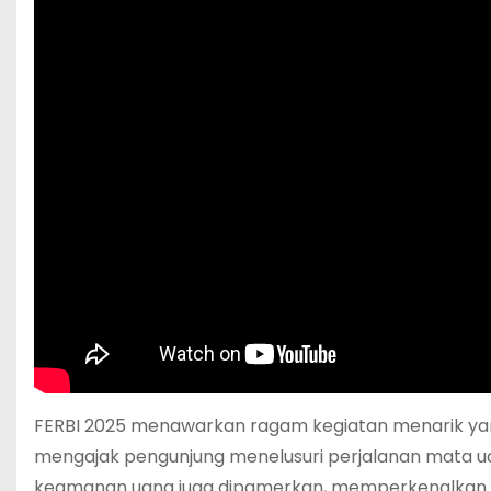
FERBI 2025 menawarkan ragam kegiatan menarik yan
mengajak pengunjung menelusuri perjalanan mata uan
keamanan uang juga dipamerkan, memperkenalkan fitu