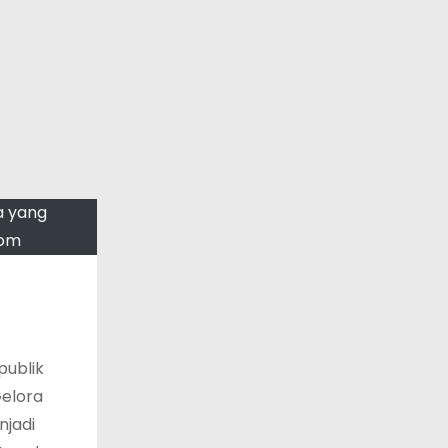
a yang
com
publik
Gelora
njadi