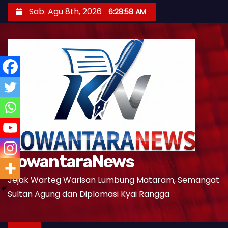
S
Sab. Agu 8th, 2026
6:29:00 AM
k
i
p
t
o
c
o
n
t
e
KowantaraNews
n
t
Jejak Warteg Warisan Lumbung Mataram, Semangat
Sultan Agung dan Diplomasi Kyai Rangga