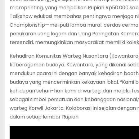
microprinting, yang menjadikan Rupiah Rp50.000 seb
Talkshow edukasi membahas pentingnya menjaga nila
Championship—meliputi lomba mural, cerdas cerma
penukaran uang logam dan Uang Peringatan Kemerde
tersendiri, memungkinkan masyarakat memiliki koleksi 
Kehadiran Komunitas Warteg Nusantara (Kowantar
keberagaman budaya. Kowantara, yang dikenal seba
mendukun acara ini dengan banyak kehadiran booth ku
budaya yang mencerminkan kekayaan lokal. “Kami b
kehidupan sehari-hari kami di warteg, dan melalui fe
sebagai simbol persatuan dan kebanggaan nasional,
warteg Korwil Jakarta. Kolaborasi ini sejalan dengan
dalam setiap lembar Rupiah.