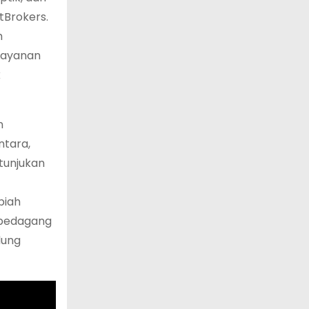
tBrokers.
h
Layanan
k
n
ntara,
tunjukan
piah
 pedagang
dung