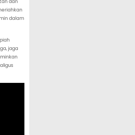
tan dan
meriahkan
rmin dalam
piah
ga, jaga
rminkan
aligus