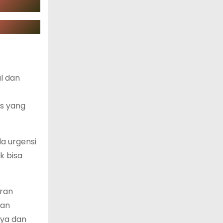
al dan
s yang
a urgensi
k bisa
uran
pan
nya dan