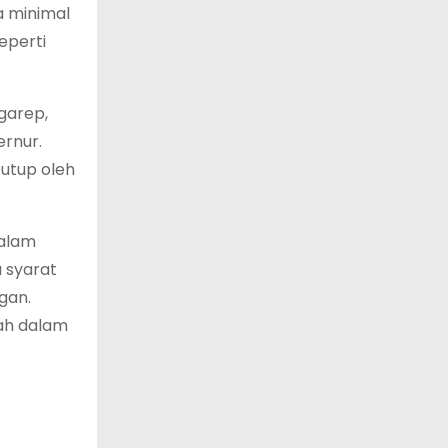
a minimal
eperti
garep,
ernur.
utup oleh
Dalam
a syarat
gan.
sah dalam