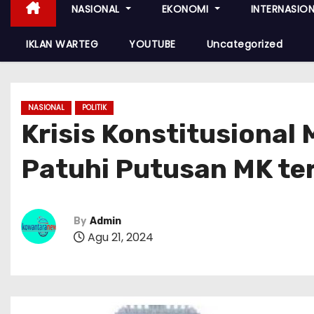
NASIONAL
EKONOMI
INTERNASIO
IKLAN WARTEG
YOUTUBE
Uncategorized
NASIONAL
POLITIK
Krisis Konstitusional
Patuhi Putusan MK te
By
Admin
Agu 21, 2024