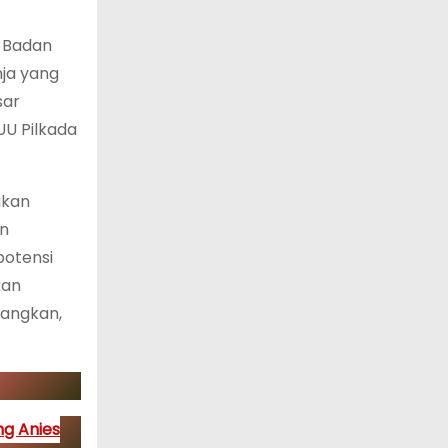
a Badan
nja yang
sar
UU Pilkada
akan
an
potensi
kan
dangkan,
ng Anies