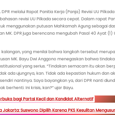
DPR melalui Rapat Panitia Kerja (Panja) Revisi UU Pilkad
ahasan revisi UU Pilkada secara cepat. Dalam rapat Pa
untuk menggunakan putusan Mahkamah Agung sebagai da
an MK. DPR juga berencana mengubah Pasal 40 Ayat (1) 
ai kalangan, yang menilai bahwa langkah tersebut merup
tusan MK. Bayu Dwi Anggono menegaskan bahwa tindak
stitusional yang serius. “Tindakan semacam itu akan ber
idak ada ujungnya, kan. Tidak ada kepastian hukum dan a
 sendiri nantinya. Saya bayangkan ya, dari DPR nanti diun
dak berhenti. Ini krisis, kan?” ujar Bayu.
buka bagi Partai Kecil dan Kandidat Alternatif
 Jakarta: Suswono Dipilih Karena PKS Kesulitan Mengusu