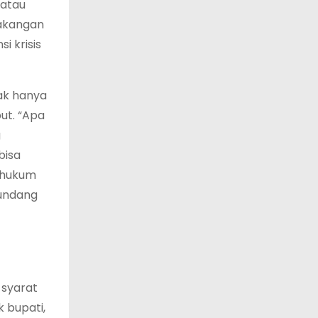
 atau
lakangan
i krisis
ak hanya
ut. “Apa
g
bisa
n hukum
-undang
 syarat
k bupati,