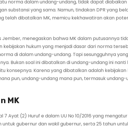
atu norma dalam undang-undang, tidak dapat diabaikan
an substansi yang sama. Namun, tindakan DPR yang be
g telah dibatalkan MK, memicu kekhawatiran akan potens
tas Jember, menegaskan bahwa MK dalam putusannya tid
 kebijakan hukum yang menjadi dasar dari norma terseb
orma di dalam undang-undang. Tapi sesungguhnya yan
ya. Bukan soal ini dibatalkan di undang-undang ini nanti 
itu konsepnya. Karena yang dibatalkan adalah kebijaka
i mana pun, undang-undang mana pun, termasuk undang
an MK
 7 Ayat (2) Huruf e dalam UU No 10/2016 yang mengatur
n untuk gubernur dan wakil gubernur, serta 25 tahun untu