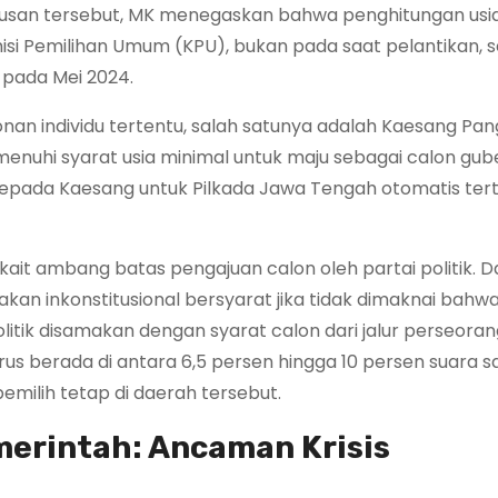
 putusan tersebut, MK menegaskan bahwa penghitungan usi
si Pemilihan Umum (KPU), bukan pada saat pelantikan, s
pada Mei 2024.
onan individu tertentu, salah satunya adalah Kaesang Pan
enuhi syarat usia minimal untuk maju sebagai calon gub
kepada Kaesang untuk Pilkada Jawa Tengah otomatis tert
rkait ambang batas pengajuan calon oleh partai politik. 
takan inkonstitusional bersyarat jika tidak dimaknai bahw
litik disamakan dengan syarat calon dari jalur perseoran
harus berada di antara 6,5 persen hingga 10 persen suara 
milih tetap di daerah tersebut.
rintah: Ancaman Krisis