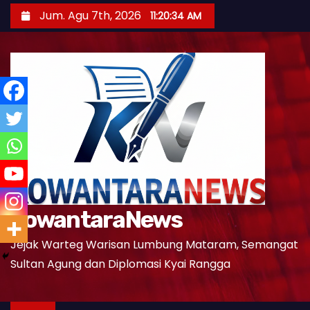
S
Jum. Agu 7th, 2026
11:20:36 AM
k
i
p
t
o
c
o
n
t
e
KowantaraNews
n
t
Jejak Warteg Warisan Lumbung Mataram, Semangat
Sultan Agung dan Diplomasi Kyai Rangga