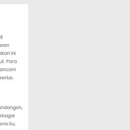
di
gaan
kan ini
t. Para
gancam
erius.
undangan,
ebagai
na itu,