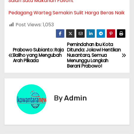
Salah Satu Makanan Favorit
Pedagang Warteg Semakin Sulit Harga Beras Naik
Post Views:
1,053
Pemindahan Ibu Kota
N
Prabowo Subianto: Raja
Ditunda: Jokowi Hentikan
Baliho yang Mengubah
Nusantara, Semua
a
Arah Pilkada
Menunggu Langkah
Berani Prabowo!
v
i
g
By
Admin
a
s