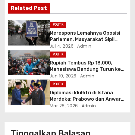
i
Related Post
p
o
POLITIK
Merespons Lemahnya Oposisi
s
Parlemen, Masyarakat Sipil
Bentuk “Kabinet Bayangan”
Jul 4, 2026
Admin
POLITIK
Rupiah Tembus Rp 18.000,
Mahasiswa Bandung Turun ke
Jalan Tuntut Reformasi
Jun 10, 2026
Admin
Ekonomi Total
POLITIK
Diplomasi Idulfitri di Istana
Merdeka: Prabowo dan Anwar
Ibrahim Bahas Solusi Damai
Mar 28, 2026
Admin
Krisis Asia Barat
Tinggalkan Balasan