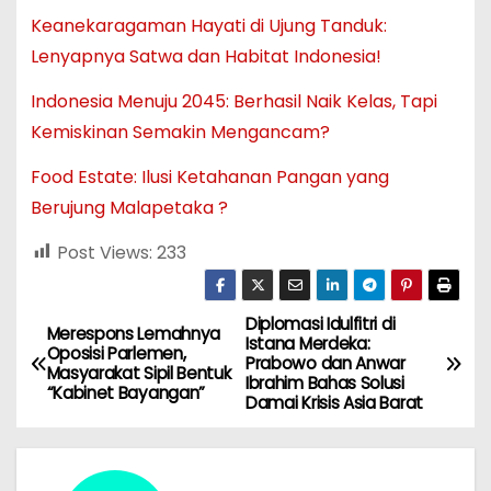
Keanekaragaman Hayati di Ujung Tanduk:
Lenyapnya Satwa dan Habitat Indonesia!
Indonesia Menuju 2045: Berhasil Naik Kelas, Tapi
Kemiskinan Semakin Mengancam?
Food Estate: Ilusi Ketahanan Pangan yang
Berujung Malapetaka ?
Post Views:
233
Diplomasi Idulfitri di
N
Merespons Lemahnya
Istana Merdeka:
Oposisi Parlemen,
Prabowo dan Anwar
a
Masyarakat Sipil Bentuk
Ibrahim Bahas Solusi
“Kabinet Bayangan”
Damai Krisis Asia Barat
v
i