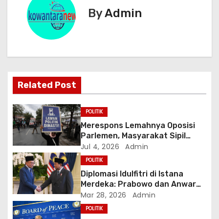
g
By
Admin
a
s
i
Related Post
p
o
POLITIK
Merespons Lemahnya Oposisi
s
Parlemen, Masyarakat Sipil
Bentuk “Kabinet Bayangan”
Jul 4, 2026
Admin
POLITIK
Diplomasi Idulfitri di Istana
Merdeka: Prabowo dan Anwar
Ibrahim Bahas Solusi Damai
Mar 28, 2026
Admin
Krisis Asia Barat
POLITIK