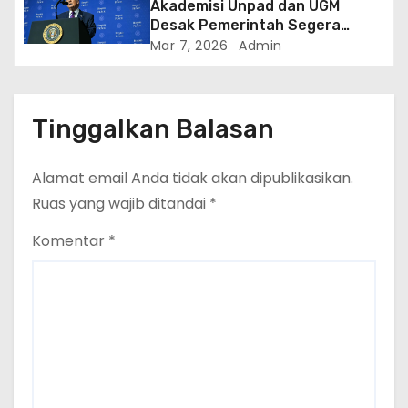
Akademisi Unpad dan UGM
Desak Pemerintah Segera
Evaluasi Keanggotaan
Mar 7, 2026
Admin
Indonesia di Board of Peace
Tinggalkan Balasan
Alamat email Anda tidak akan dipublikasikan.
Ruas yang wajib ditandai
*
Komentar
*